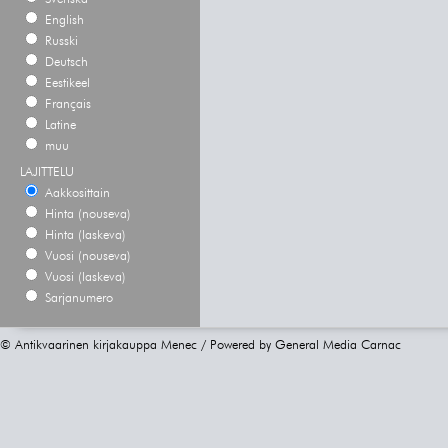
English
Russki
Deutsch
Eestikeel
Français
Latine
muu
LAJITTELU
Aakkosittain
Hinta (nouseva)
Hinta (laskeva)
Vuosi (nouseva)
Vuosi (laskeva)
Sarjanumero
© Antikvaarinen kirjakauppa Menec / Powered by
General Media Carnac