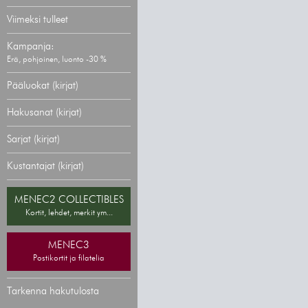
Viimeksi tulleet
Kampanja:
Erä, pohjoinen, luonto -30 %
Pääluokat (kirjat)
Hakusanat (kirjat)
Sarjat (kirjat)
Kustantajat (kirjat)
MENEC2 COLLECTIBLES
Kortit, lehdet, merkit ym...
MENEC3
Postikortit ja filatelia
Tarkenna hakutulosta