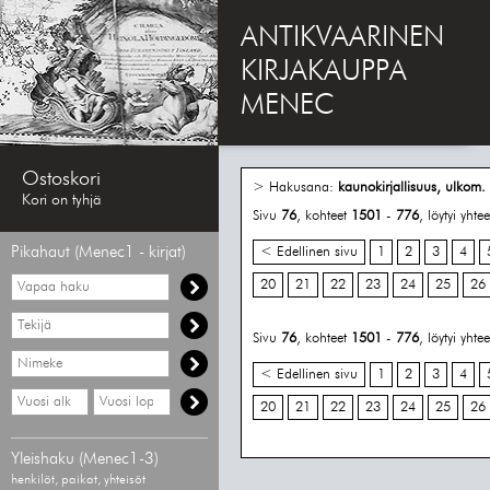
ANTIKVAARINEN
KIRJAKAUPPA
MENEC
Ostoskori
> Hakusana:
kaunokirjallisuus, ulkom.
Kori on tyhjä
Sivu
76
, kohteet
1501
-
776
, löytyi yht
Pikahaut (Menec1 - kirjat)
< Edellinen sivu
1
2
3
4
Vapaa
20
21
22
23
24
25
26
haku
Hae
tekijää
Sivu
76
, kohteet
1501
-
776
, löytyi yht
Hae
nimekettä
< Edellinen sivu
1
2
3
4
Hae
Hae
20
21
22
23
24
25
26
vähimmäisvuosi
enimmäisvuosi
Yleishaku (Menec1-3)
henkilöt, paikat, yhteisöt