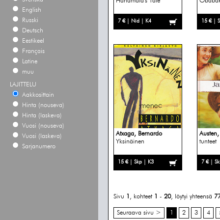
Handmaid's Tale
Obaba
English
Russki
7 € | Nid | K4
15 € | 
Deutsch
Eestikeel
Français
Latine
muu
LAJITTELU
Aakkosittain
Hinta (nouseva)
Hinta (laskeva)
Vuosi (nouseva)
Atxaga, Bernardo
Austen,
Vuosi (laskeva)
Yksinäinen
tunteet
Sarjanumero
15 € | Skp | K3
7 € | Sk
Sivu
1
, kohteet
1
-
20
, löytyi yhteensä
7
Seuraava sivu >
1
2
3
4