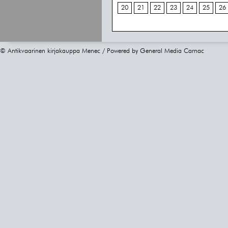
20
21
22
23
24
25
26
© Antikvaarinen kirjakauppa Menec / Powered by
General Media Carnac