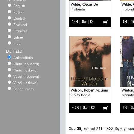
Wilde, Oscar
De
Wilde, 
English
Profundis
Profund
Russki
Deutsch
14 € | Skp | K4
8 € | N
Eestikeel
Français
Latine
muu
LAJITTELU
Aakkosittain
Hinta (nouseva)
Hinta (laskeva)
Vuosi (nouseva)
Vuosi (laskeva)
Sarjanumero
Wilson, Robert McLiam
Winton,
Ripley Bogle
Maantie
4.5 € | Skp | K3
7 € | S
Sivu
38
, kohteet
741
-
760
, löytyi yhte