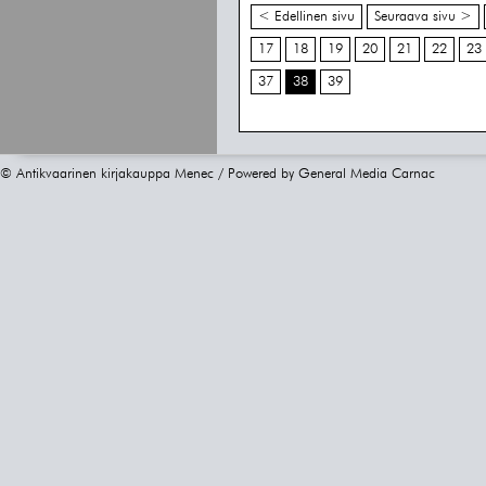
< Edellinen sivu
Seuraava sivu >
17
18
19
20
21
22
23
37
38
39
© Antikvaarinen kirjakauppa Menec / Powered by
General Media Carnac