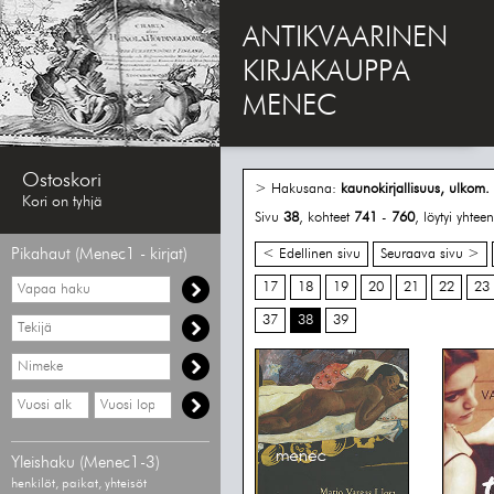
ANTIKVAARINEN
KIRJAKAUPPA
MENEC
Ostoskori
> Hakusana:
kaunokirjallisuus, ulkom.
Kori on tyhjä
Sivu
38
, kohteet
741
-
760
, löytyi yhte
Pikahaut (Menec1 - kirjat)
< Edellinen sivu
Seuraava sivu >
Vapaa
17
18
19
20
21
22
23
haku
37
38
39
Hae
tekijää
Hae
nimekettä
Hae
Hae
vähimmäisvuosi
enimmäisvuosi
Yleishaku (Menec1-3)
henkilöt, paikat, yhteisöt