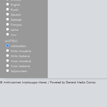
English
Russki
Deutsch
Eestikeel
Français
Latine
muu
LAJITTELU
Aakkosittain
Hinta (nouseva)
Hinta (laskeva)
Vuosi (nouseva)
Vuosi (laskeva)
Sarjanumero
© Antikvaarinen kirjakauppa Menec / Powered by
General Media Carnac