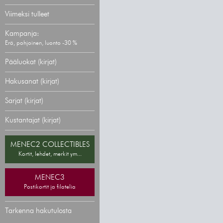
Viimeksi tulleet
Kampanja:
Erä, pohjoinen, luonto -30 %
Pääluokat (kirjat)
Hakusanat (kirjat)
Sarjat (kirjat)
Kustantajat (kirjat)
MENEC2 COLLECTIBLES
Kortit, lehdet, merkit ym...
MENEC3
Postikortit ja filatelia
Tarkenna hakutulosta