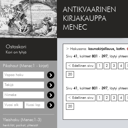
ANTIKVAARINEN
KIRJAKAUPPA
MENEC
Ostoskori
> Hakusana:
kaunokirjallisuus, kotim.
Kori on tyhjä
Sivu
41
, kohteet
801
-
397
, löytyi yhte
Pikahaut (Menec1 - kirjat)
< Edellinen sivu
1
2
3
4
Vapaa
20
haku
Hae
tekijää
Sivu
41
, kohteet
801
-
397
, löytyi yhte
Hae
nimekettä
< Edellinen sivu
1
2
3
4
Hae
Hae
20
vähimmäisvuosi
enimmäisvuosi
Yleishaku (Menec1-3)
henkilöt, paikat, yhteisöt