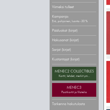
Viimeksi tulleet
Kampanja:
Erä, pohjoinen, luonto -30 %
Pääluokat (kirjat)
Hakusanat (kirjat)
Sarjat (kirjat)
Kustantajat (kirjat)
MENEC2 COLLECTIBLES
Kortit, lehdet, merkit ym...
MENEC3
Postikortit ja filatelia
Tarkenna hakutulosta