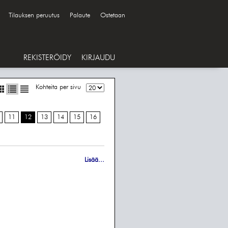
Tilauksen peruutus
Palaute
Ostetaan
REKISTERÖIDY
KIRJAUDU
Kohteita per sivu
11
12
13
14
15
16
Lisää...