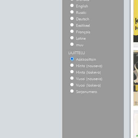
English
Russki
Deutsch
Eestikeel
Français
Latine
muu
LAJITTELU
Aakkosittain
Hinta (nouseva)
Hinta (laskeva)
Vuosi (nouseva)
Vuosi (laskeva)
Sarjanumero