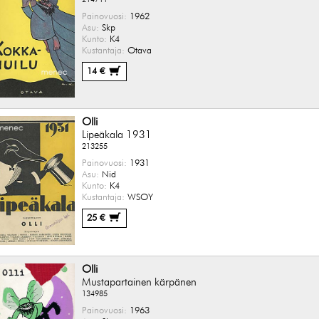
Painovuosi:
1962
Asu:
Skp
Kunto:
K4
Kustantaja:
Otava
14 €
Olli
Lipeäkala 1931
213255
Painovuosi:
1931
Asu:
Nid
Kunto:
K4
Kustantaja:
WSOY
25 €
Olli
Mustapartainen kärpänen
134985
Painovuosi:
1963