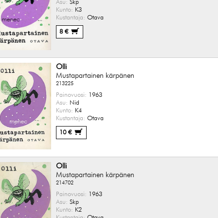
Asu:
Skp
Kunto:
K3
Kustantaja:
Otava
8 €
Olli
Mustapartainen kärpänen
213225
Painovuosi:
1963
Asu:
Nid
Kunto:
K4
Kustantaja:
Otava
10 €
Olli
Mustapartainen kärpänen
214702
Painovuosi:
1963
Asu:
Skp
Kunto:
K2
Kustantaja:
Otava