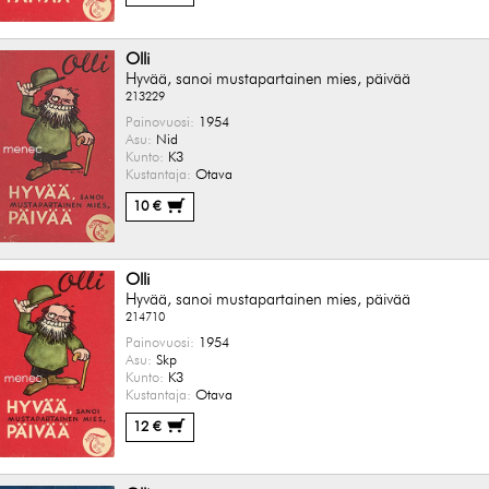
Olli
Hyvää, sanoi mustapartainen mies, päivää
213229
Painovuosi:
1954
Asu:
Nid
Kunto:
K3
Kustantaja:
Otava
10 €
Olli
Hyvää, sanoi mustapartainen mies, päivää
214710
Painovuosi:
1954
Asu:
Skp
Kunto:
K3
Kustantaja:
Otava
12 €