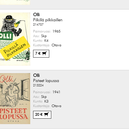
Olli
Pilkillä pilkkaillen
214707
Painovuosi:
1965
Asu:
Skp
Kunto:
K4
Kustantaja:
Otava
7 €
Olli
Pisteet lopussa
213224
Painovuosi:
1941
Asu:
Skp
Kunto:
K3
Kustantaja:
Otava
20 €