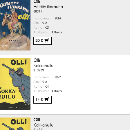
Olli
Häiritty iltarauha
68311
Painovuosi:
1934
Asu:
Nid
Kunto:
K3
Kustantaja:
Otava
20 €
Olli
Kokkahuilu
213233
Painovuosi:
1962
Asu:
Nid
Kunto:
K4
Kustantaja:
Otava
14 €
Olli
Kokkahuilu
214711