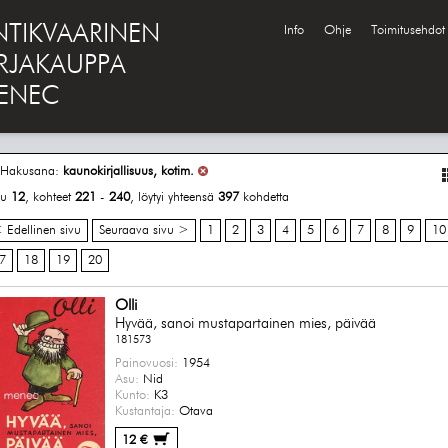
NTIKVAARINEN
Info
Ohje
Toimitusehdot
IRJAKAUPPA
ENEC
Hakusana:
kaunokirjallisuus, kotim.
vu
12
, kohteet
221
-
240
, löytyi yhteensä
397
kohdetta
 Edellinen sivu
Seuraava sivu >
1
2
3
4
5
6
7
8
9
10
7
18
19
20
Olli
Hyvää, sanoi mustapartainen mies, päivää
181573
Painovuosi:
1954
Asu:
Nid
Kunto:
K3
Kustantaja:
Otava
12 €