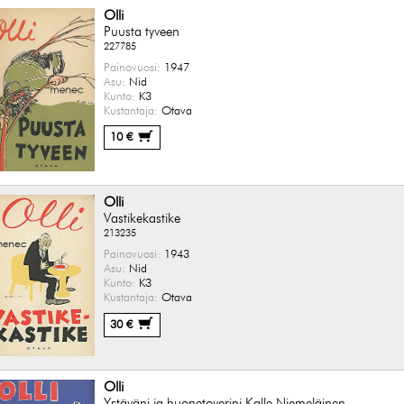
Olli
Puusta tyveen
227785
Painovuosi:
1947
Asu:
Nid
Kunto:
K3
Kustantaja:
Otava
10 €
Olli
Vastikekastike
213235
Painovuosi:
1943
Asu:
Nid
Kunto:
K3
Kustantaja:
Otava
30 €
Olli
Ystäväni ja huonetoverini Kalle Niemeläinen