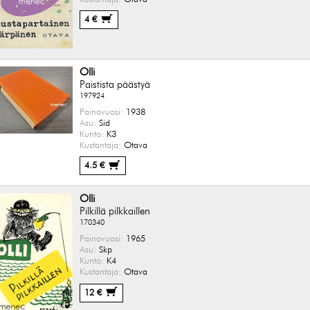
4 €
Olli
Paistista päästyä
197924
Painovuosi:
1938
Asu:
Sid
Kunto:
K3
Kustantaja:
Otava
4.5 €
Olli
Pilkillä pilkkaillen
170340
Painovuosi:
1965
Asu:
Skp
Kunto:
K4
Kustantaja:
Otava
12 €