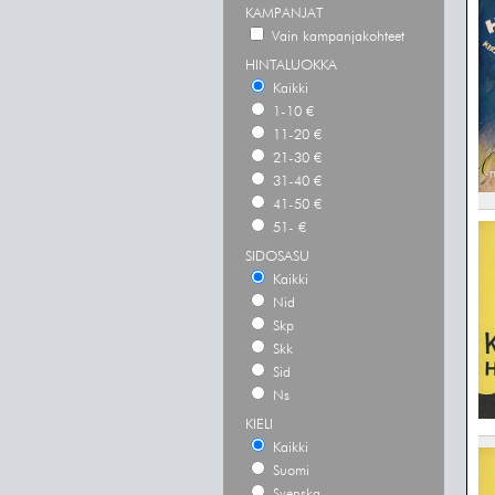
KAMPANJAT
Vain kampanjakohteet
HINTALUOKKA
Kaikki
1-10 €
11-20 €
21-30 €
31-40 €
41-50 €
51- €
SIDOSASU
Kaikki
Nid
Skp
Skk
Sid
Ns
KIELI
Kaikki
Suomi
Svenska