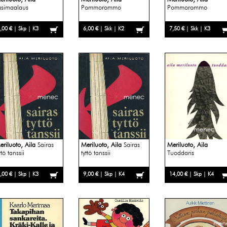
asimaalaus
Pommorommo
Pommorommo
,00 € | Skp | K3
6,00 € | Skk | K2
7,50 € | Skk | K3
eriluoto, Aila
Sairas
Meriluoto, Aila
Sairas
Meriluoto, Aila
ttö tanssii
tyttö tanssii
Tuoddaris
,00 € | Skp | K3
9,00 € | Skp | K4
14,00 € | Skp | K4