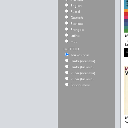
English
Russki
Deutsch
Eestikeel
Français
Latine
M
T
muu
Kr
LAJITTELU
5
Aakkosittain
Hinta (nouseva)
Hinta (laskeva)
Vuosi (nouseva)
Vuosi (laskeva)
Sarjanumero
M
V