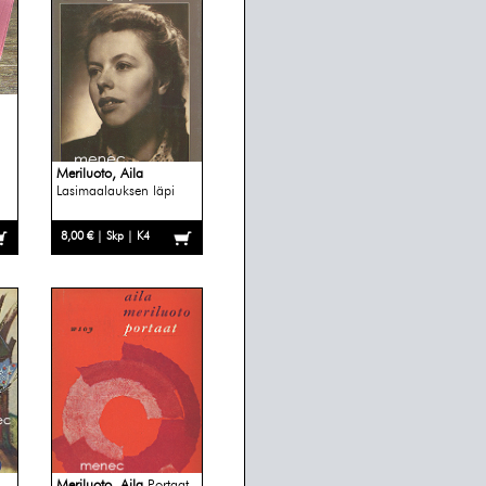
Meriluoto, Aila
Lasimaalauksen läpi
8,00 € | Skp | K4
Meriluoto, Aila
Portaat