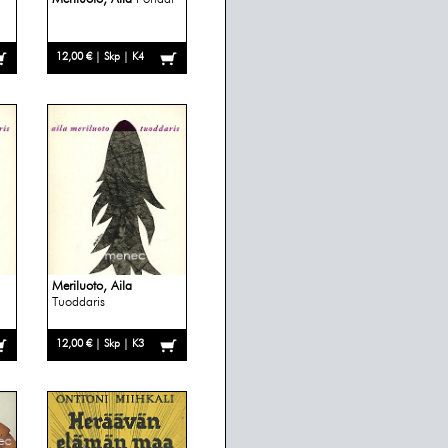
12,00 € | Skp | K4
Meriluoto, Aila
Tuoddaris
12,00 € | Skp | K3