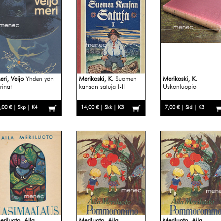
eri, Veijo
Yhden yön
Merikoski, K.
Suomen
Merikoski, K.
rinat
kansan satuja I-II
Uskonluopio
,00 € | Skp | K4
14,00 € | Skk | K3
7,00 € | Sid | K3
eriluoto, Aila
Meriluoto, Aila
Meriluoto, Aila