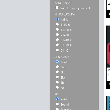
KAMPANJAT
L
Vain kampanjakohteet
8
HINTALUOKKA
Kaikki
1-10 €
11-20 €
21-30 €
31-40 €
41-50 €
51- €
SIDOSASU
Kaikki
Nid
M
Skp
ty
Skk
Sid
7
Ns
KIELI
Kaikki
Suomi
Svenska