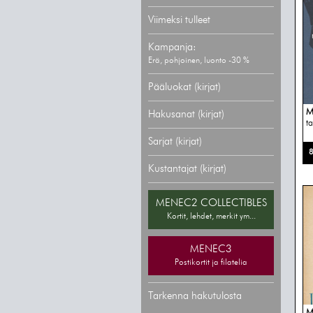
Viimeksi tulleet
Kampanja:
Erä, pohjoinen, luonto -30 %
Pääluokat (kirjat)
M
Hakusanat (kirjat)
ta
Sarjat (kirjat)
8
Kustantajat (kirjat)
MENEC2 COLLECTIBLES
Kortit, lehdet, merkit ym...
MENEC3
Postikortit ja filatelia
Tarkenna hakutulosta
M