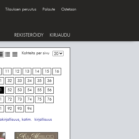
Tilauksen peruutus
Palaute
Ostetaan
REKISTERÖIDY
KIRJAUDU
Kohteita per sivu
11
12
13
14
15
16
1
32
33
34
35
36
1
52
53
54
55
56
1
72
73
74
75
76
1
92
93
94
kirjallisuus, kotim.
kirjallisuus