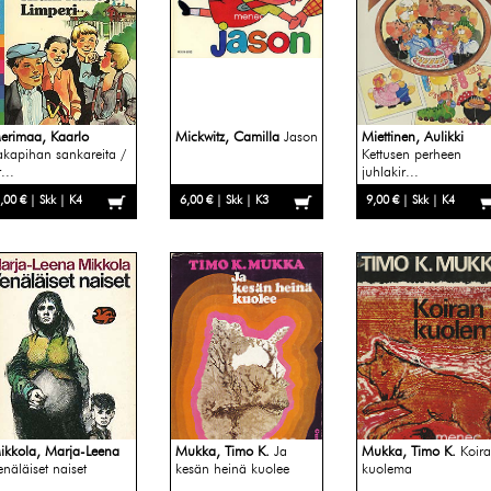
erimaa, Kaarlo
Mickwitz, Camilla
Jason
Miettinen, Aulikki
akapihan sankareita /
Kettusen perheen
...
juhlakir...
,00 € | Skk | K4
6,00 € | Skk | K3
9,00 € | Skk | K4
ikkola, Marja-Leena
Mukka, Timo K.
Ja
Mukka, Timo K.
Koir
enäläiset naiset
kesän heinä kuolee
kuolema