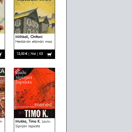
Miihkali, Onttoni
Heräävän elämän maa
12,00 € | Nid | K3
an
Mukka, Timo K.
Laulu
Sipirjan lapsista