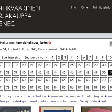
NTIKVAARINEN
Info
Ohje
Toimitusehdot
IRJAKAUPPA
ENEC
Hakusana:
kaunokirjallisuus, kotim
vu
51
, kohteet
1001
-
1020
, löytyi yhteensä
1870
kohdetta
 Edellinen sivu
Seuraava sivu >
1
2
3
4
5
6
7
8
9
10
7
18
19
20
21
22
23
24
25
26
27
28
29
30
3
7
38
39
40
41
42
43
44
45
46
47
48
49
50
5
7
58
59
60
61
62
63
64
65
66
67
68
69
70
7
7
78
79
80
81
82
83
84
85
86
87
88
89
90
9
kusanoja:
arctica
henkilöhistoria
kansanperinne, -runous
karjala
Karjala
kauno
sten- ja nuortenkirjat
paikallishistoria
runot
sota
uskonto
Venäjä
ääriliikkeet