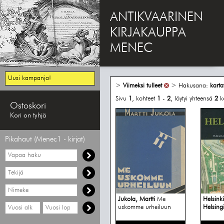
ANTIKVAARINEN
KIRJAKAUPPA
MENEC
Uusi kampanja!
>
Viimeksi tulleet
> Hakusana:
karta
Sivu
1
, kohteet
1
-
2
, löytyi yhteensä
2
k
Ostoskori
Kori on tyhjä
Pikahaut (Menec1 - kirjat)
Vapaa
haku
Hae
tekijää
Hae
nimekettä
Jukola, Martti
Me
Helsink
Hae
Hae
uskomme urheiluun
Helsingi
vähimmäisvuosi
enimmäisvuosi