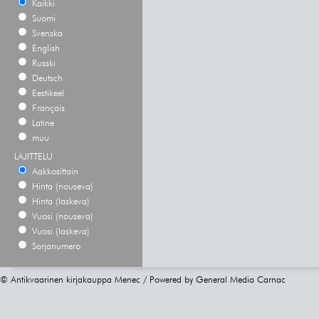
Kaikki
Suomi
Svenska
English
Russki
Deutsch
Eestikeel
Français
Latine
muu
LAJITTELU
Aakkosittain
Hinta (nouseva)
Hinta (laskeva)
Vuosi (nouseva)
Vuosi (laskeva)
Sarjanumero
© Antikvaarinen kirjakauppa Menec / Powered by
General Media Carnac