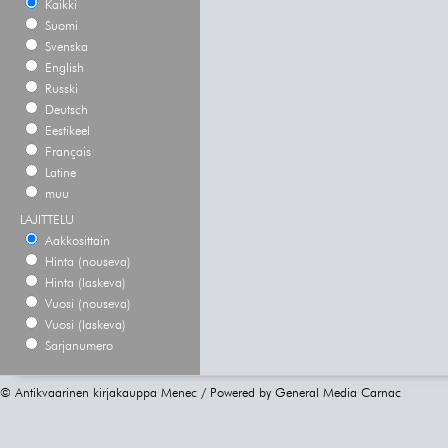
Kaikki
Suomi
Svenska
English
Russki
Deutsch
Eestikeel
Français
Latine
muu
LAJITTELU
Aakkosittain
Hinta (nouseva)
Hinta (laskeva)
Vuosi (nouseva)
Vuosi (laskeva)
Sarjanumero
© Antikvaarinen kirjakauppa Menec / Powered by
General Media Carnac