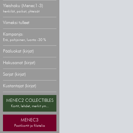
Yleishaku (Menec1-3)
henkilöt, paikat, yhteisöt
Viimeksi tulleet
Kampanja:
Erä, pohjoinen, luonto -30 %
Pääluokat (kirjat)
Hakusanat (kirjat)
Sarjat (kirjat)
Kustantajat (kirjat)
MENEC2 COLLECTIBLES
Kortit, lehdet, merkit ym...
MENEC3
Postikortit ja filatelia