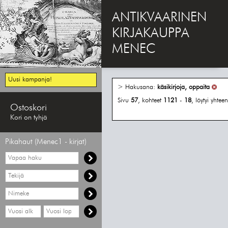
ANTIKVAARINEN
KIRJAKAUPPA
MENEC
Uusi kampanja!
> Hakusana:
käsikirjoja, oppaita
Sivu
57
, kohteet
1121
-
18
, löytyi yhte
Ostoskori
Kori on tyhjä
Pikahaut (Menec1 - kirjat)
Vapaa
haku
Hae
tekijää
Hae
nimekettä
Hae
Hae
vähimmäisvuosi
enimmäisvuosi