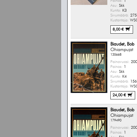
Painos:
1
Asu:
Skk
Kunto:
K3
Sivumäärä:
275 
Kustantaja:
WS
8,00 €
Biaudet, Bob
Ohiampujat
135668
Painovuosi:
200
Painos:
1
Asu:
Skk
Kunto:
K4
Sivumäärä:
156 
Kustantaja:
WS
24,00 €
Biaudet, Bob
Ohiampujat
179490
Painovuosi:
200
Painos:
1