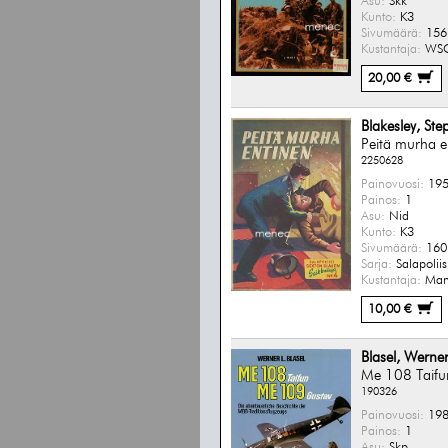
Asu:
Skk
Kunto:
K3
Sivumäärä:
156 
Kustantaja:
WS
20,00 €
Blakesley, St
Peitä murha e
2250628
Painovuosi:
195
Painos:
1
Asu:
Nid
Kunto:
K3
Sivumäärä:
160 
Sarja:
Salapoliis
Kustantaja:
Man
10,00 €
Blasel, Werner
Me 108 Taifu
190326
Painovuosi:
198
Painos:
1
Asu:
Skp