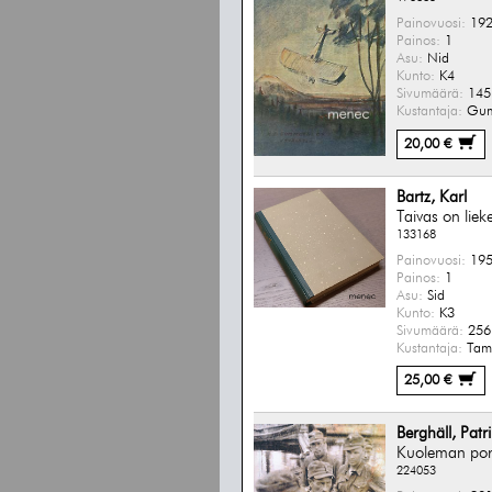
Painovuosi:
192
Painos:
1
Asu:
Nid
Kunto:
K4
Sivumäärä:
145 
Kustantaja:
Gum
20,00 €
Bartz, Karl
Taivas on liek
133168
Painovuosi:
195
Painos:
1
Asu:
Sid
Kunto:
K3
Sivumäärä:
256 
Kustantaja:
Tam
25,00 €
Berghäll, Patr
Kuoleman port
224053