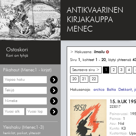
ANTIKVAARINEN
KIRJAKAUPPA
MENEC
Ostoskori
> Hakusana:
ilmailu
Kori on tyhjä
Sivu
1
, kohteet
1
-
20
, löytyi yhteensä
4
Pikahaut (Menec1 - kirjat)
Seuraava sivu >
1
2
3
4
Vapaa
20
21
22
haku
Hae
Hakusanoja:
arctica
Baltia
Dekkarit, j
tekijää
Hae
15. It.UK 19
nimekettä
223017
Hae
Hae
Painovuosi:
195
vähimmäisvuosi
enimmäisvuosi
Painos:
1
Asu:
Nid
Yleishaku (Menec1-3)
Kunto:
K3
henkilöt, paikat, yhteisöt
Kustantaja:
Upse