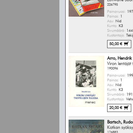
226795
Painovuosi:
197
Painos:
1
Asu:
Nid
Kunto:
K3
Sivumäärä:
144
Kustantaja:
Teki
50,00 €
Arro, Hendrik
Viron lentäjät 
190096
Painovuosi:
199
Painos:
1
Asu:
Nid
Kunto:
K3
Sivumäärä:
191 
Kustantaja:
Veha
20,00 €
Bartsch, Rudo
Kotkan syöksy
176883