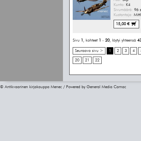
Kunto:
K4
Sivumäärä:
96 s
Kustantaja:
Mittl
15,00 €
Sivu
1
, kohteet
1
-
20
, löytyi yhteensä
4
Seuraava sivu >
1
2
3
4
20
21
22
© Antikvaarinen kirjakauppa Menec / Powered by
General Media Carnac