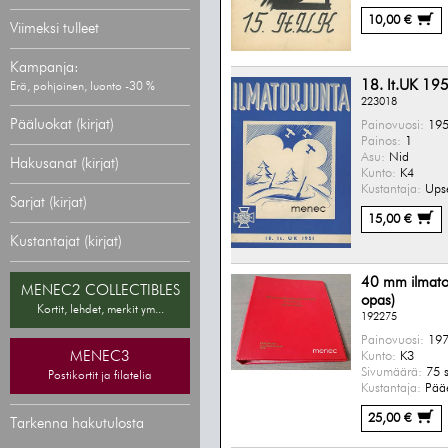
10,00 €
Viimeksi tulleet
Kampanja:
18. It.UK 19
Erä, pohjoinen, luonto -30 %
223018
Pääluokat (kirjat)
Painovuosi:
195
Painos:
1
Asu:
Nid
Hakusanat (kirjat)
Kunto:
K4
Kustantaja:
Upse
Sarjat (kirjat)
15,00 €
Kustantajat (kirjat)
40 mm ilmatorj
MENEC2 COLLECTIBLES
opas)
Kortit, lehdet, merkit ym...
192275
Painovuosi:
197
MENEC3
Kunto:
K3
Sivumäärä:
75 s
Postikortit ja filatelia
Kustantaja:
Pääe
25,00 €
Tarkenna hakutulosta