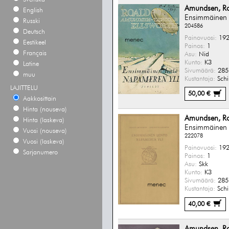
Amundsen, R
English
Ensimmäinen 
Russki
204586
Deutsch
Painovuosi:
192
Eestikeel
Painos:
1
Français
Asu:
Nid
Kunto:
K3
Latine
Sivumäärä:
285 
muu
Kustantaja:
Schi
LAJITTELU
50,00 €
Aakkosittain
Hinta (nouseva)
Amundsen, R
Hinta (laskeva)
Ensimmäinen 
Vuosi (nouseva)
222078
Vuosi (laskeva)
Painovuosi:
192
Sarjanumero
Painos:
1
Asu:
Skk
Kunto:
K3
Sivumäärä:
285 
Kustantaja:
Schi
40,00 €
Amundsen, Roa