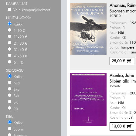
KAMPANJAT
Ahonius, Rain
Vain kampanjakohteet
Suomen moott
107810
HINTALUOKKA
Painovuosi:
196
Kaikki
Painos:
1
1-10 €
Asu:
Nid
11-20 €
Kunto:
K3
Sivumäärä:
110 
21-30 €
Sarja:
Tampere-s
31-40 €
Kustantaja:
Tamp
41-50 €
25,00 €
51- €
SIDOSASU
Alanko, Juha
Kaikki
Siipien alla il
Nid
192607
Skp
Painovuosi:
200
Skk
Painos:
1
Sid
Asu:
Nid
Kunto:
K4
Ns
Sivumäärä:
240 
KIELI
Kustantaja:
JY
Kaikki
13,00 €
Suomi
Svenska