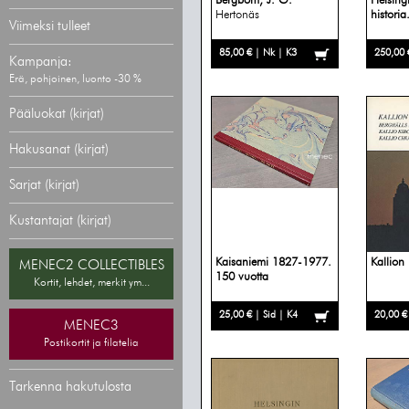
Bergbom, J. G.
Helsing
Hertonäs
historia.
Viimeksi tulleet
85,00 € | Nk | K3
250,00 
Kampanja:
Erä, pohjoinen, luonto -30 %
Pääluokat (kirjat)
Hakusanat (kirjat)
Sarjat (kirjat)
Kustantajat (kirjat)
Kaisaniemi 1827-1977.
Kallion 
MENEC2 COLLECTIBLES
150 vuotta
Kortit, lehdet, merkit ym...
25,00 € | Sid | K4
20,00 €
MENEC3
Postikortit ja filatelia
Tarkenna hakutulosta