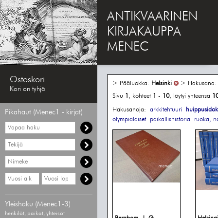
ANTIKVAARINEN
KIRJAKAUPPA
MENEC
Ostoskori
> Pääluokka:
Helsinki
> Hakusana
Kori on tyhjä
Sivu
1
, kohteet
1
-
10
, löytyi yhteensä
1
Hakusanoja:
arkkitehtuuri
huippusidok
Pikahaut (Menec1 - kirjat)
olympialaiset
paikallishistoria
ruoka, n
Vapaa
haku
Hae
tekijää
Hae
nimekettä
Hae
Hae
vähimmäisvuosi
enimmäisvuosi
Yleishaku (Menec1-3)
henkilöt, paikat, yhteisöt