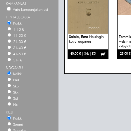
KAMPANJAT
Vain kampanjakohteet
HINTALUOKKA
Kaikki
1-10 €
11-20 €
Salola, Eero
Helsingin
Tommila
kuva-aapinen
Helsinki
21-30 €
kylpylä
31-40 €
40,00 € | Skk | K3
25,00 €
41-50 €
51- €
SIDOSASU
Kaikki
Nid
Skp
Skk
Sid
Ns
KIELI
Kaikki
Suomi
Svenska