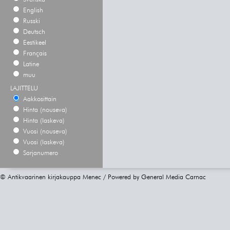
English
Russki
Deutsch
Eestikeel
Français
Latine
muu
LAJITTELU
Aakkosittain
Hinta (nouseva)
Hinta (laskeva)
Vuosi (nouseva)
Vuosi (laskeva)
Sarjanumero
© Antikvaarinen kirjakauppa Menec / Powered by
General Media Carnac