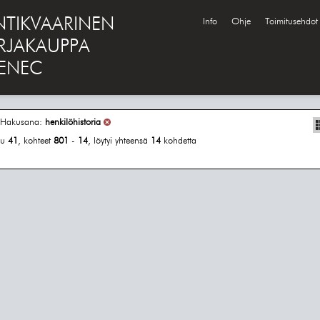
NTIKVAARINEN
Info
Ohje
Toimitusehdot
IRJAKAUPPA
ENEC
Hakusana:
henkilöhistoria
vu
41
, kohteet
801
-
14
, löytyi yhteensä
14
kohdetta