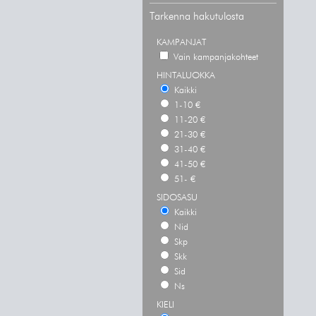
Tarkenna hakutulosta
KAMPANJAT
Vain kampanjakohteet
HINTALUOKKA
Kaikki
1-10 €
11-20 €
21-30 €
31-40 €
41-50 €
51- €
SIDOSASU
Kaikki
Nid
Skp
Skk
Sid
Ns
KIELI