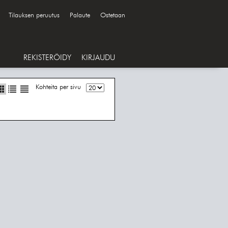
Tilauksen peruutus
Palaute
Ostetaan
REKISTERÖIDY
KIRJAUDU
Kohteita per sivu