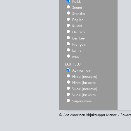
Kaikki
Suomi
Svenska
English
Russki
Deutsch
Eestikeel
Français
Latine
muu
LAJITTELU
Aakkosittain
Hinta (nouseva)
Hinta (laskeva)
Vuosi (nouseva)
Vuosi (laskeva)
Sarjanumero
© Antikvaarinen kirjakauppa Menec / Power