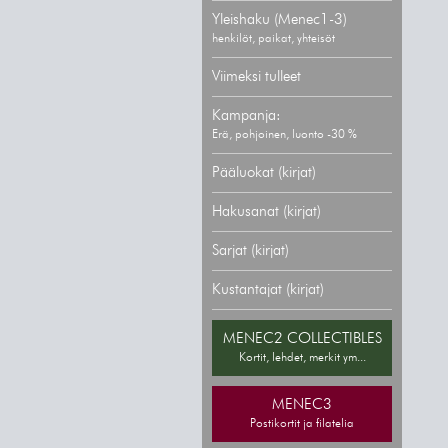
Yleishaku (Menec1-3)
henkilöt, paikat, yhteisöt
Viimeksi tulleet
Kampanja:
Erä, pohjoinen, luonto -30 %
Pääluokat (kirjat)
Hakusanat (kirjat)
Sarjat (kirjat)
Kustantajat (kirjat)
MENEC2 COLLECTIBLES
Kortit, lehdet, merkit ym...
MENEC3
Postikortit ja filatelia