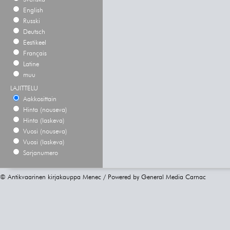
English
Russki
Deutsch
Eestikeel
Français
Latine
muu
LAJITTELU
Aakkosittain
Hinta (nouseva)
Hinta (laskeva)
Vuosi (nouseva)
Vuosi (laskeva)
Sarjanumero
© Antikvaarinen kirjakauppa Menec / Powered by
General Media Carnac