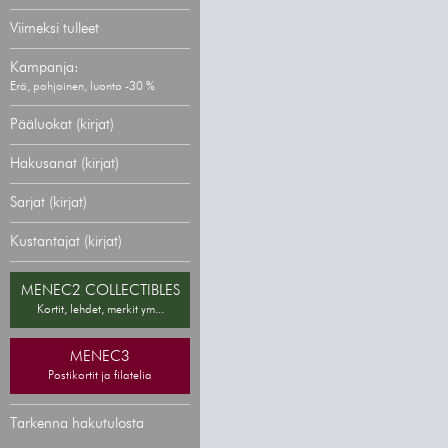
Viimeksi tulleet
Kampanja:
Erä, pohjoinen, luonto -30 %
Pääluokat (kirjat)
Hakusanat (kirjat)
Sarjat (kirjat)
Kustantajat (kirjat)
MENEC2 COLLECTIBLES
Kortit, lehdet, merkit ym...
MENEC3
Postikortit ja filatelia
Tarkenna hakutulosta