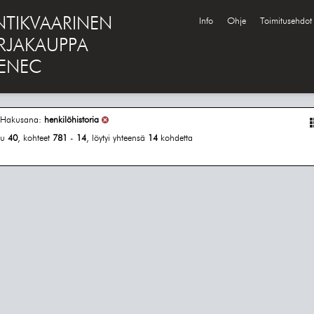
NTIKVAARINEN
Info
Ohje
Toimitusehdot
IRJAKAUPPA
ENEC
Hakusana:
henkilöhistoria
vu
40
, kohteet
781
-
14
, löytyi yhteensä
14
kohdetta