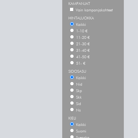
KAMPANJAT
Vain kampanjakohteet
HINTALUOKKA
Kaikki
1-10 €
11-20 €
21-30 €
31-40 €
41-50 €
51- €
SIDOSASU
Kaikki
Nid
Skp
Skk
Sid
Ns
KIELI
Kaikki
Suomi
Svenska