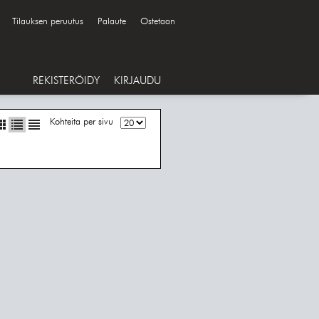
Tilauksen peruutus
Palaute
Ostetaan
REKISTERÖIDY
KIRJAUDU
Kohteita per sivu