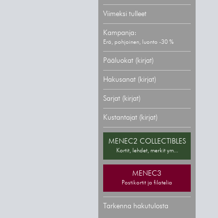
Viimeksi tulleet
Kampanja:
Erä, pohjoinen, luonto -30 %
Pääluokat (kirjat)
Hakusanat (kirjat)
Sarjat (kirjat)
Kustantajat (kirjat)
MENEC2 COLLECTIBLES
Kortit, lehdet, merkit ym...
MENEC3
Postikortit ja filatelia
Tarkenna hakutulosta