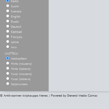
Kaikki
Suomi
Svenska
English
Russki
Deutsch
Eestikeel
Français
Latine
muu
LAJITTELU
Aakkosittain
Hinta (nouseva)
Hinta (laskeva)
Vuosi (nouseva)
Vuosi (laskeva)
Sarjanumero
© Antikvaarinen kirjakauppa Menec / Powered by
General Media Carnac