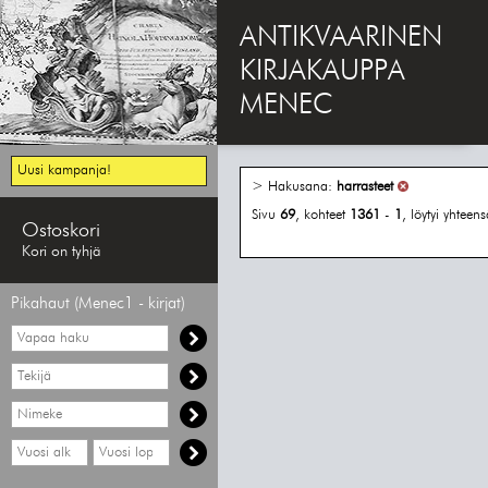
ANTIKVAARINEN
KIRJAKAUPPA
MENEC
Uusi kampanja!
> Hakusana:
harrasteet
Sivu
69
, kohteet
1361
-
1
, löytyi yhteen
Ostoskori
Kori on tyhjä
Pikahaut (Menec1 - kirjat)
Vapaa
haku
Hae
tekijää
Hae
nimekettä
Hae
Hae
vähimmäisvuosi
enimmäisvuosi