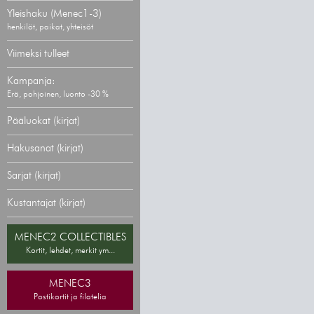
Yleishaku (Menec1-3)
henkilöt, paikat, yhteisöt
Viimeksi tulleet
Kampanja:
Erä, pohjoinen, luonto -30 %
Pääluokat (kirjat)
Hakusanat (kirjat)
Sarjat (kirjat)
Kustantajat (kirjat)
MENEC2 COLLECTIBLES
Kortit, lehdet, merkit ym...
MENEC3
Postikortit ja filatelia