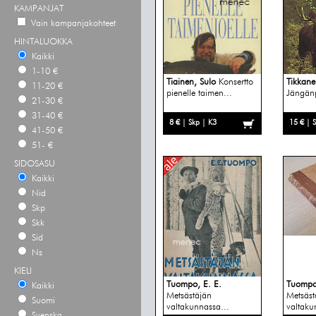
KAMPANJAT
Vain kampanjakohteet
HINTALUOKKA
Kaikki
1-10 €
Tiainen, Sulo
Konsertto
Tikkane
11-20 €
pienelle taimen...
Jängänp
21-30 €
31-40 €
8 € | Skp | K3
15 € | 
41-50 €
51- €
SIDOSASU
Kaikki
Nid
Skp
Skk
Sid
Ns
KIELI
Tuompo, E. E.
Tuompo,
Kaikki
Metsästäjän
Metsäst
Suomi
valtakunnassa...
valtaku
Svenska