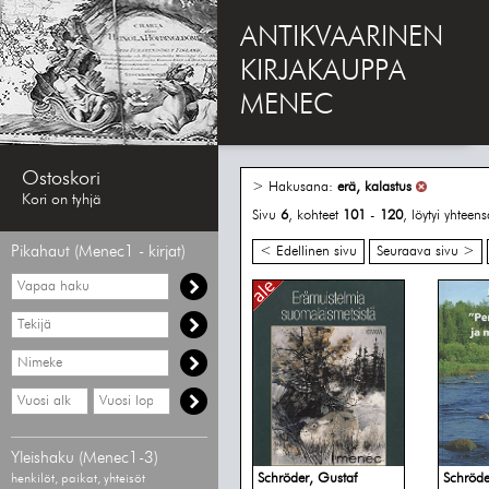
ANTIKVAARINEN
KIRJAKAUPPA
MENEC
Ostoskori
> Hakusana:
erä, kalastus
Kori on tyhjä
Sivu
6
, kohteet
101
-
120
, löytyi yhteen
Pikahaut (Menec1 - kirjat)
< Edellinen sivu
Seuraava sivu >
Vapaa
haku
Hae
tekijää
Hae
nimekettä
Hae
Hae
vähimmäisvuosi
enimmäisvuosi
Yleishaku (Menec1-3)
Schröder, Gustaf
Schröde
henkilöt, paikat, yhteisöt