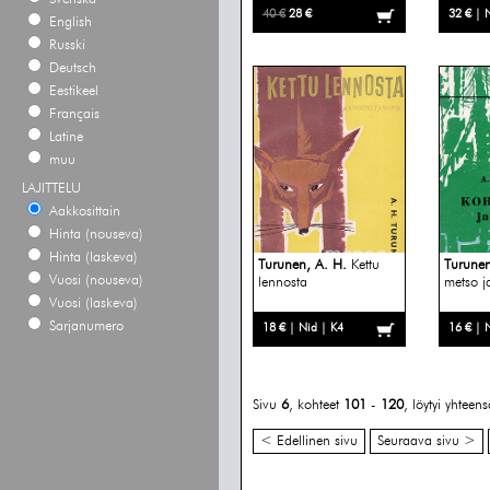
40 €
28 €
32 € | 
English
Russki
Deutsch
Eestikeel
Français
Latine
muu
LAJITTELU
Aakkosittain
Hinta (nouseva)
Hinta (laskeva)
Turunen, A. H.
Kettu
Turunen
Vuosi (nouseva)
lennosta
metso j
Vuosi (laskeva)
Sarjanumero
18 € | Nid | K4
16 € | 
Sivu
6
, kohteet
101
-
120
, löytyi yhteen
< Edellinen sivu
Seuraava sivu >