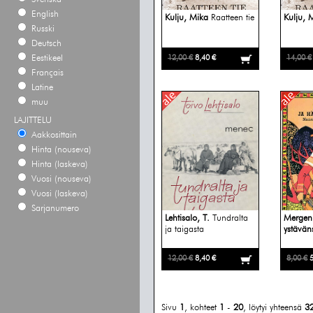
English
Kulju, Mika
Raatteen tie
Kulju, 
Russki
Deutsch
Eestikeel
12,00 €
8,40 €
14,00 €
Français
Latine
muu
LAJITTELU
Aakkosittain
Hinta (nouseva)
Hinta (laskeva)
Vuosi (nouseva)
Vuosi (laskeva)
Sarjanumero
Lehtisalo, T.
Tundralta
Mergen
ja taigasta
ystävän
12,00 €
8,40 €
8,00 €
5
Sivu
1
, kohteet
1
-
20
, löytyi yhteensä
3