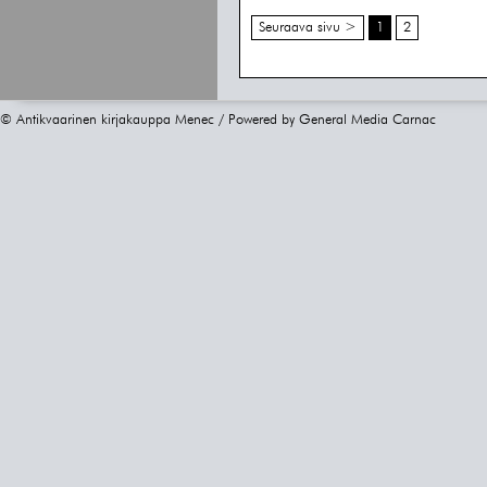
Seuraava sivu >
1
2
© Antikvaarinen kirjakauppa Menec / Powered by
General Media Carnac