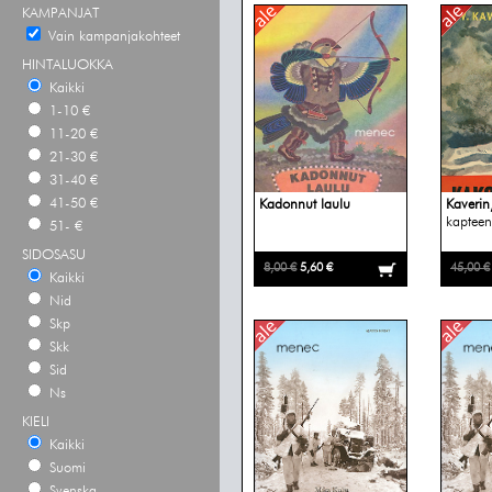
KAMPANJAT
Vain kampanjakohteet
HINTALUOKKA
Kaikki
1-10 €
11-20 €
21-30 €
31-40 €
41-50 €
Kadonnut laulu
Kaverin
kapteen
51- €
SIDOSASU
8,00 €
5,60 €
45,00 €
Kaikki
Nid
Skp
Skk
Sid
Ns
KIELI
Kaikki
Suomi
Svenska