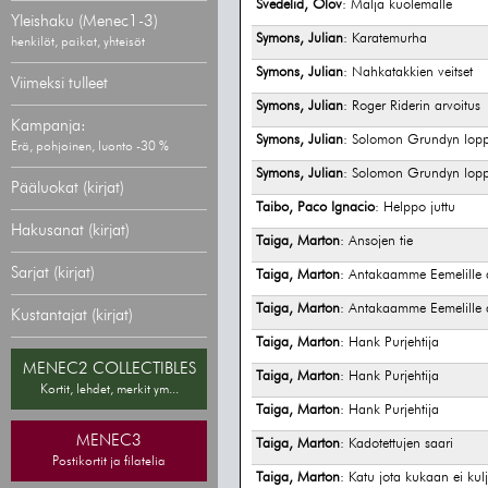
Svedelid, Olov
: Malja kuolemalle
Yleishaku (Menec1-3)
Symons, Julian
: Karatemurha
henkilöt, paikat, yhteisöt
Symons, Julian
: Nahkatakkien veitset
Viimeksi tulleet
Symons, Julian
: Roger Riderin arvoitus
Kampanja:
Symons, Julian
: Solomon Grundyn lop
Erä, pohjoinen, luonto -30 %
Symons, Julian
: Solomon Grundyn lop
Pääluokat (kirjat)
Taibo, Paco Ignacio
: Helppo juttu
Hakusanat (kirjat)
Taiga, Marton
: Ansojen tie
Sarjat (kirjat)
Taiga, Marton
: Antakaamme Eemelille 
Taiga, Marton
: Antakaamme Eemelille 
Kustantajat (kirjat)
Taiga, Marton
: Hank Purjehtija
MENEC2 COLLECTIBLES
Taiga, Marton
: Hank Purjehtija
Kortit, lehdet, merkit ym...
Taiga, Marton
: Hank Purjehtija
MENEC3
Taiga, Marton
: Kadotettujen saari
Postikortit ja filatelia
Taiga, Marton
: Katu jota kukaan ei kul