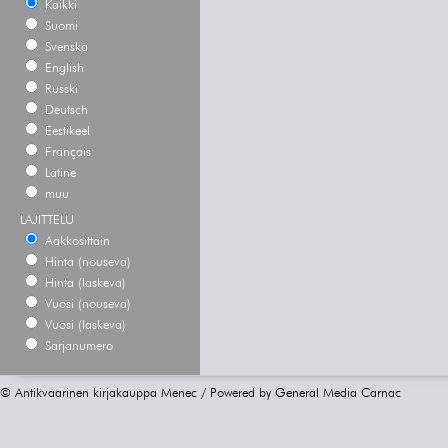
Kaikki
Suomi
Svenska
English
Russki
Deutsch
Eestikeel
Français
Latine
muu
LAJITTELU
Aakkosittain
Hinta (nouseva)
Hinta (laskeva)
Vuosi (nouseva)
Vuosi (laskeva)
Sarjanumero
© Antikvaarinen kirjakauppa Menec / Powered by
General Media Carnac