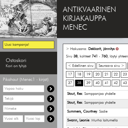
ANTIKVAARINEN
KIRJAKAUPPA
MENEC
Uusi kampanja!
> Hakusana:
Dekkarit, jännitys
Sivu
38
, kohteet
741
-
760
, löytyi yhte
Ostoskori
Kori on tyhjä
< Edellinen sivu
Seuraava sivu >
17
18
19
20
21
22
23
Pikahaut (Menec1 - kirjat)
37
38
39
40
41
42
43
Vapaa
haku
Stout, Rex
: Samppanjaa yhdelle
Hae
tekijää
Stout, Rex
: Samppanjaa yhdelle
Hae
nimekettä
Summers, Courtney
: Sadie
Hae
Hae
Swann, Leonie
: Murha laitumella
vähimmäisvuosi
enimmäisvuosi