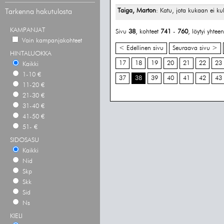
Taiga, Marton
: Katu, jota kukaan ei kul
Tarkenna hakutulosta
KAMPANJAT
Sivu
38
, kohteet
741
-
760
, löytyi yhte
Vain kampanjakohteet
< Edellinen sivu
Seuraava sivu >
HINTALUOKKA
17
18
19
20
21
22
23
Kaikki
1-10 €
37
38
39
40
41
42
43
11-20 €
21-30 €
31-40 €
41-50 €
51- €
SIDOSASU
Kaikki
Nid
Skp
Skk
Sid
Ns
KIELI