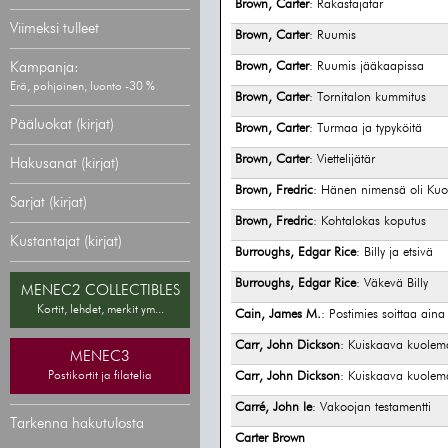
Brown, Carter
: Rakastajatar
Viimeksi tulleet
Brown, Carter
: Ruumis
Kampanja:
Brown, Carter
: Ruumis jääkaapissa
Erä, pohjoinen, luonto -30 %
Brown, Carter
: Tornitalon kummitus
Pääluokat (kirjat)
Brown, Carter
: Turmaa ja typyköitä
Brown, Carter
: Viettelijätär
Hakusanat (kirjat)
Brown, Fredric
: Hänen nimensä oli Ku
Sarjat (kirjat)
Brown, Fredric
: Kohtalokas koputus
Kustantajat (kirjat)
Burroughs, Edgar Rice
: Billy ja etsivä
Burroughs, Edgar Rice
: Väkevä Billy
MENEC2 COLLECTIBLES
Kortit, lehdet, merkit ym...
Cain, James M.
: Postimies soittaa aina
Carr, John Dickson
: Kuiskaava kuolem
MENEC3
Postikortit ja filatelia
Carr, John Dickson
: Kuiskaava kuolem
Carré, John le
: Vakoojan testamentti
Tarkenna hakutulosta
Carter Brown