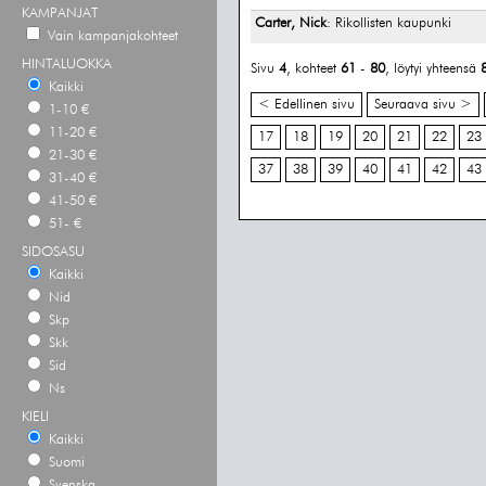
KAMPANJAT
Carter, Nick
: Rikollisten kaupunki
Vain kampanjakohteet
HINTALUOKKA
Sivu
4
, kohteet
61
-
80
, löytyi yhteensä
Kaikki
< Edellinen sivu
Seuraava sivu >
1-10 €
11-20 €
17
18
19
20
21
22
23
21-30 €
37
38
39
40
41
42
43
31-40 €
41-50 €
51- €
SIDOSASU
Kaikki
Nid
Skp
Skk
Sid
Ns
KIELI
Kaikki
Suomi
Svenska