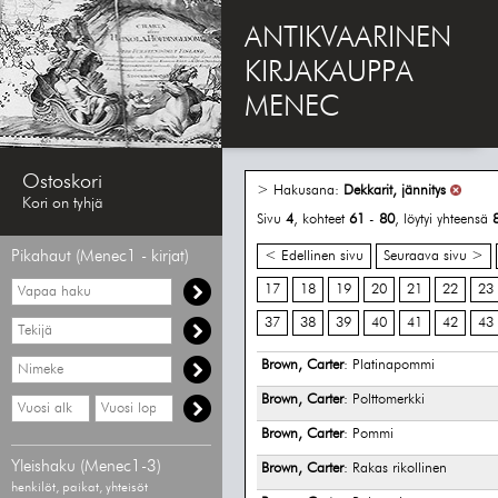
ANTIKVAARINEN
KIRJAKAUPPA
MENEC
Ostoskori
> Hakusana:
Dekkarit, jännitys
Kori on tyhjä
Sivu
4
, kohteet
61
-
80
, löytyi yhteensä
Pikahaut (Menec1 - kirjat)
< Edellinen sivu
Seuraava sivu >
Vapaa
17
18
19
20
21
22
23
haku
37
38
39
40
41
42
43
Hae
tekijää
Hae
Brown, Carter
: Platinapommi
nimekettä
Brown, Carter
: Polttomerkki
Hae
Hae
vähimmäisvuosi
enimmäisvuosi
Brown, Carter
: Pommi
Yleishaku (Menec1-3)
Brown, Carter
: Rakas rikollinen
henkilöt, paikat, yhteisöt