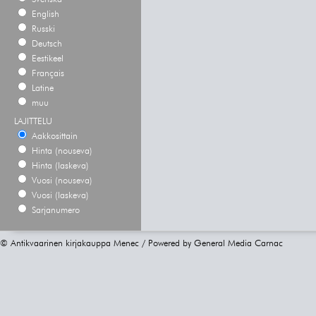
English
Russki
Deutsch
Eestikeel
Français
Latine
muu
LAJITTELU
Aakkosittain
Hinta (nouseva)
Hinta (laskeva)
Vuosi (nouseva)
Vuosi (laskeva)
Sarjanumero
© Antikvaarinen kirjakauppa Menec / Powered by
General Media Carnac