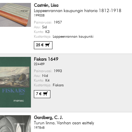
Castrén, Liisa
Lappeenrannan kaupungin historia 1812-1918
199008
Painovuosi:
1957
Asu:
Sid
Kunto:
K3
Kustantaja:
Lappeenrannan kaupunki
25 €
Fiskars 1649
224489
Painovuosi:
1993
Asu:
Nid
Kunto:
K4
Kustantaja:
Fiskars
7 €
Gardberg, C. J.
Turun linna. Vanhan osan esittely
197848