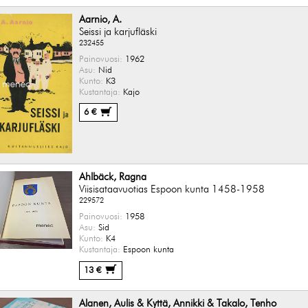
Aarnio, A.
Seissi ja karjufläski
232455
Painovuosi:
1962
Asu:
Nid
Kunto:
K3
Kustantaja:
Kajo
6 €
Ahlbäck, Ragna
Viisisataavuotias Espoon kunta 1458-1958
229572
Painovuosi:
1958
Asu:
Sid
Kunto:
K4
Kustantaja:
Espoon kunta
13 €
Alanen, Aulis & Kyttä, Annikki & Takalo, Tenho