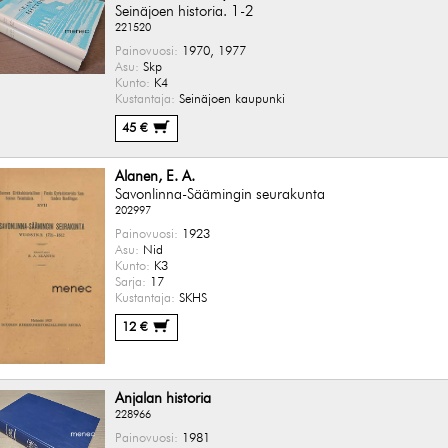
Seinäjoen historia. 1-2
221520
Painovuosi:
1970, 1977
Asu:
Skp
Kunto:
K4
Kustantaja:
Seinäjoen kaupunki
45 €
Alanen, E. A.
Savonlinna-Säämingin seurakunta
202997
Painovuosi:
1923
Asu:
Nid
Kunto:
K3
Sarja:
17
Kustantaja:
SKHS
12 €
Anjalan historia
228966
Painovuosi:
1981