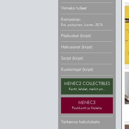
Viimeksi tulleet
Kampanja:
Erä, pohjoinen, luonto -30 %
Pääluokat (kirjat)
Hakusanat (kirjat)
Sarjat (kirjat)
Kustantajat (kirjat)
MENEC2 COLLECTIBLES
Kortit, lehdet, merkit ym...
MENEC3
Postikortit ja filatelia
Tarkenna hakutulosta