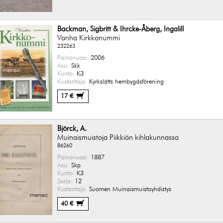
Backman, Sigbritt & Ihrcke-Åberg, Ingalill
Vanha Kirkkonummi
232263
Painovuosi:
2006
Asu:
Skk
Kunto:
K3
Kustantaja:
Kyrkslätts hembygdsförening
17 €
Björck, A.
Muinaismuistoja Piikkiön kihlakunnassa
86260
Painovuosi:
1887
Asu:
Skp
Kunto:
K3
Sarja:
12
Kustantaja:
Suomen Muinaismuistoyhdistys
40 €