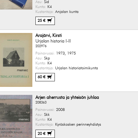
Asu:
Sid
Kunto:
K4
Kustantaja:
Anjalan kunta
25 €
Arajärvi, Kirsti
Urjalan historia I-II
202976
Painovuosi:
1973, 1975
Asu:
Skp
Kunto:
K4
Kustantaja:
Urjalan historiatoimikunta
60 €
Arjen aherrusta ja yhteisön juhlaa
208363
Painovuosi:
2008
Asu:
Skk
Kunto:
K4
Kustantaja:
Kyröskosken perinneyhdistys
20 €