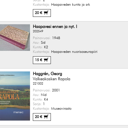
Sarja:
2
Kustantaja:
Haapaveden kunta ja srk
20 €
Haapavesi ennen ja nyt. I
202549
Painovuosi:
1948
Asu:
Sid
Kunto:
K2
Kustantaja:
Haapaveden nuorisoseurapiiri
15 €
Haggrén, Georg
Valkeakosken Rapola
221002
Painovuosi:
2001
Asu:
Nid
Kunto:
K4
Sarja:
1
Kustantaja:
Museovirasto
20 €