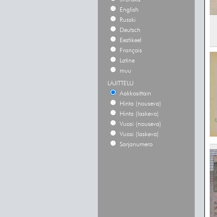
English
Russki
Deutsch
Eestikeel
Français
Latine
muu
LAJITTELU
Aakkosittain
Hinta (nouseva)
Hinta (laskeva)
Vuosi (nouseva)
Vuosi (laskeva)
Sarjanumero