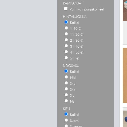
KAMPANJAT
Vain kampanjakohteet
HINTALUOKKA
Kaikki
1-10 €
11-20 €
21-30 €
31-40 €
41-50 €
51- €
SIDOSASU
Kaikki
Nid
Skp
Skk
Sid
Ns
KIELI
Kaikki
Suomi
Svenska