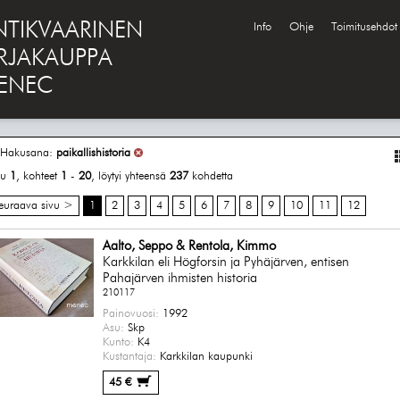
NTIKVAARINEN
Info
Ohje
Toimitusehdot
IRJAKAUPPA
ENEC
Hakusana:
paikallishistoria
vu
1
, kohteet
1
-
20
, löytyi yhteensä
237
kohdetta
euraava sivu >
1
2
3
4
5
6
7
8
9
10
11
12
Aalto, Seppo & Rentola, Kimmo
Karkkilan eli Högforsin ja Pyhäjärven, entisen
Pahajärven ihmisten historia
210117
Painovuosi:
1992
Asu:
Skp
Kunto:
K4
Kustantaja:
Karkkilan kaupunki
45 €