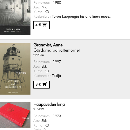
Painovuosi:
1980
Asu:
Nid
Kunto:
K3
Kustantaja:
Turun kaupungin historiallinen muse...
4 €
Granqvist, Anne
Gårdarna vid vattentornet
229066
Painovuosi:
1997
Asu:
Skk
Kunto:
K3
Kustantaja:
Tekijä
8 €
Haapaveden kirja
215129
Painovuosi:
1973
Asu:
Skk
Kunto:
K3