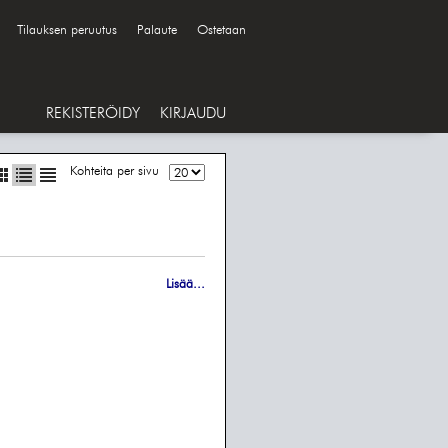
Tilauksen peruutus
Palaute
Ostetaan
REKISTERÖIDY
KIRJAUDU
Kohteita per sivu
Lisää...