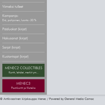
Viimeksi tulleet
Kampanja:
Erä, pohjoinen, luonto -30 %
Pääluokat (kirjat)
Hakusanat (kirjat)
Sarjat (kirjat)
Kustantajat (kirjat)
MENEC2 COLLECTIBLES
Kortit, lehdet, merkit ym...
MENEC3
Postikortit ja filatelia
© Antikvaarinen kirjakauppa Menec / Powered by
General Media Carnac