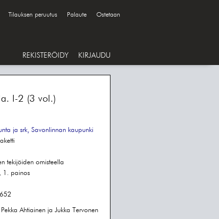
Tilauksen peruutus
Palaute
Ostetaan
REKISTERÖIDY
KIRJAUDU
a. I-2 (3 vol.)
nta ja srk, Savonlinnan kaupunki
aketti
 tekijöiden omisteella
1. painos
652
 Pekka Ahtiainen ja Jukka Tervonen