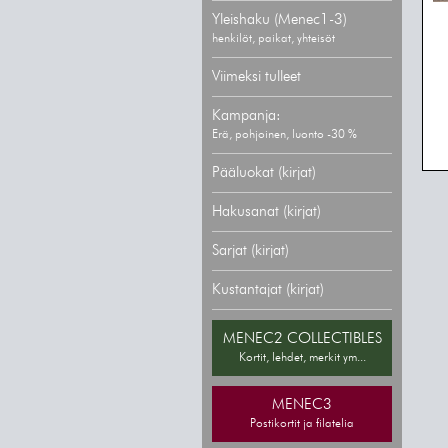
Yleishaku (Menec1-3)
henkilöt, paikat, yhteisöt
Viimeksi tulleet
Kampanja:
Erä, pohjoinen, luonto -30 %
Pääluokat (kirjat)
Hakusanat (kirjat)
Sarjat (kirjat)
Kustantajat (kirjat)
MENEC2 COLLECTIBLES
Kortit, lehdet, merkit ym...
MENEC3
Postikortit ja filatelia