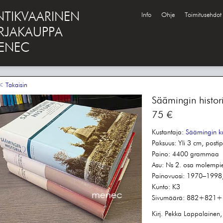
NTIKVAARINEN
Info
Ohje
Toimitusehdot
IRJAKAUPPA
ENEC
 Takaisin
Säämingin histori
75 €
Kustantaja:
Säämingin ku
Paksuus:
Yli 3 cm, postip
Paino:
4400 grammaa
Asu:
Ns 2. osa molempien
Painovuosi:
1970–1998, 
Kunto:
K3
Sivumäärä:
882+821+
Kirj. Pekka Lappalainen,