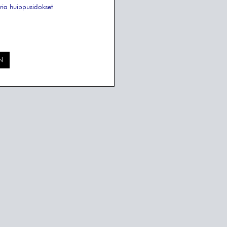
ria
huippusidokset
N