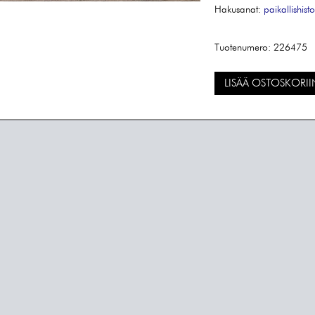
Hakusanat:
paikallishisto
Tuotenumero:
226475
LISÄÄ OSTOSKORII