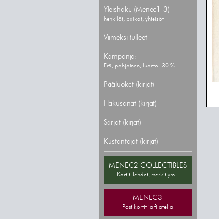
Yleishaku (Menec1-3)
henkilöt, paikat, yhteisöt
Viimeksi tulleet
Kampanja:
Erä, pohjoinen, luonto -30 %
Pääluokat (kirjat)
Hakusanat (kirjat)
Sarjat (kirjat)
Kustantajat (kirjat)
MENEC2 COLLECTIBLES
Kortit, lehdet, merkit ym...
MENEC3
Postikortit ja filatelia