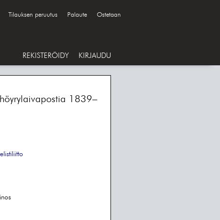
Tilauksen peruutus
Palaute
Ostetaan
REKISTERÖIDY
KIRJAUDU
 höyrylaivapostia 1839–
istiliitto
inos