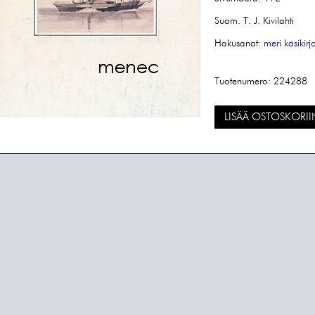
Suom. T. J. Kivilahti
Hakusanat:
meri
käsikir
Tuotenumero:
224288
LISÄÄ OSTOSKORII