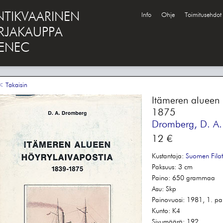
NTIKVAARINEN
Info
Ohje
Toimitusehdot
IRJAKAUPPA
ENEC
 Takaisin
Itämeren alueen
1875
Dromberg, D. A.
12 €
Kustantaja:
Suomen Filatel
Paksuus:
3 cm
Paino:
650 grammaa
Asu:
Skp
Painovuosi:
1981, 1. pa
Kunto:
K4
Sivumäärä:
192