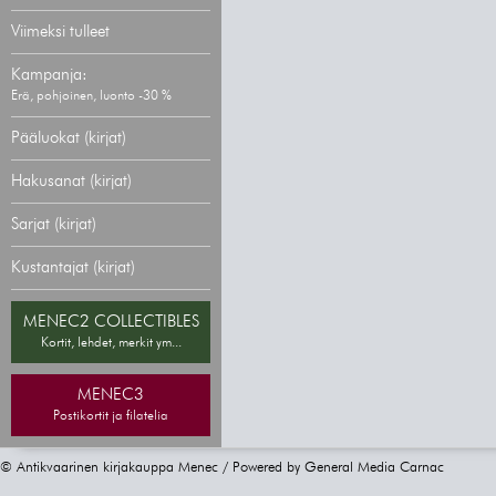
Viimeksi tulleet
Kampanja:
Erä, pohjoinen, luonto -30 %
Pääluokat (kirjat)
Hakusanat (kirjat)
Sarjat (kirjat)
Kustantajat (kirjat)
MENEC2 COLLECTIBLES
Kortit, lehdet, merkit ym...
MENEC3
Postikortit ja filatelia
© Antikvaarinen kirjakauppa Menec / Powered by
General Media Carnac