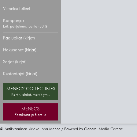
Viimeksi tulleet
Kampanja:
Erä, pohjoinen, luonto -30 %
Pääluokat (kirjat)
Hakusanat (kirjat)
Sarjat (kirjat)
Kustantajat (kirjat)
MENEC2 COLLECTIBLES
Kortit, lehdet, merkit ym...
MENEC3
Postikortit ja filatelia
© Antikvaarinen kirjakauppa Menec / Powered by
General Media Carnac