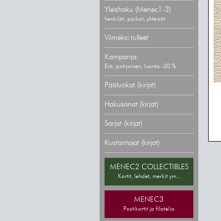
Yleishaku (Menec1-3)
henkilöt, paikat, yhteisöt
Viimeksi tulleet
Kampanja:
Erä, pohjoinen, luonto -30 %
Pääluokat (kirjat)
Hakusanat (kirjat)
Sarjat (kirjat)
Kustantajat (kirjat)
MENEC2 COLLECTIBLES
Kortit, lehdet, merkit ym...
MENEC3
Postikortit ja filatelia