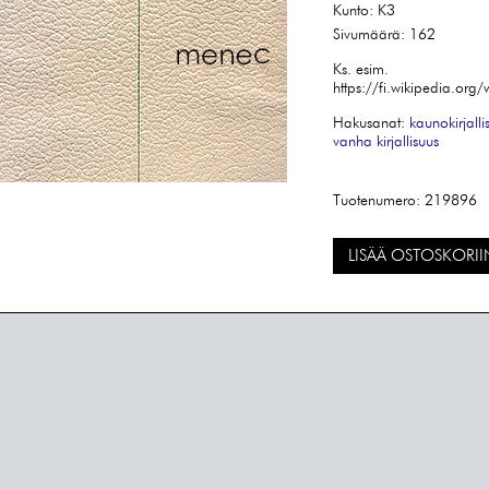
Kunto:
K3
Sivumäärä:
162
Ks. esim.
https://fi.wikipedia.org/
Hakusanat:
kaunokirjalli
vanha kirjallisuus
Tuotenumero:
219896
LISÄÄ OSTOSKORII