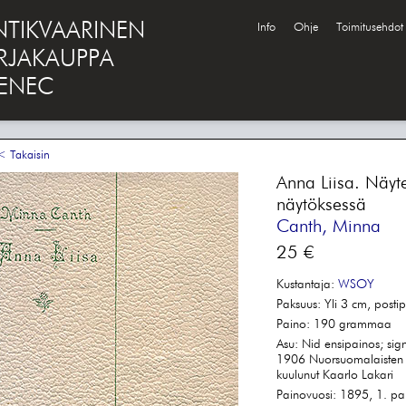
NTIKVAARINEN
Info
Ohje
Toimitusehdot
IRJAKAUPPA
ENEC
 Takaisin
Anna Liisa. Näy
näytöksessä
Canth, Minna
25 €
Kustantaja:
WSOY
Paksuus:
Yli 3 cm, postip
Paino:
190 grammaa
Asu:
Nid ensipainos; sig
1906 Nuorsuomalaisten 
kuulunut Kaarlo Lakari
Painovuosi:
1895, 1. pa