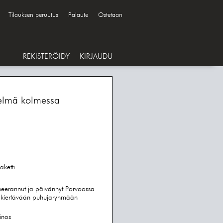
Tilauksen peruutus
Palaute
Ostetaan
REKISTERÖIDY
KIRJAUDU
telmä kolmessa
aketti
neerannut ja päivännyt Porvoossa
kiertävään puhujaryhmään
inos