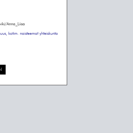
wiki/Anna_Liisa
suus, kotim.
naisteemat
yhteiskunta
N