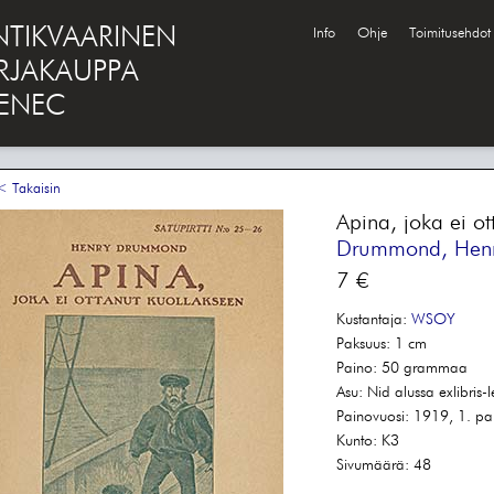
NTIKVAARINEN
Info
Ohje
Toimitusehdot
IRJAKAUPPA
ENEC
 Takaisin
Apina, joka ei o
Drummond, Hen
7 €
Kustantaja:
WSOY
Paksuus:
1 cm
Paino:
50 grammaa
Asu:
Nid alussa exlibris-
Painovuosi:
1919, 1. pa
Kunto:
K3
Sivumäärä:
48