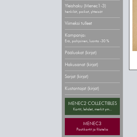
Yleishaku (Menec1-3)
henkilöt, paikat, yhteisöt
Viimeksi tulleet
Kampanja:
Erä, pohjoinen, luonto -30 %
Pääluokat (kirjat)
Hakusanat (kirjat)
Sarjat (kirjat)
Kustantajat (kirjat)
MENEC2 COLLECTIBLES
Kortit, lehdet, merkit ym...
MENEC3
Postikortit ja filatelia