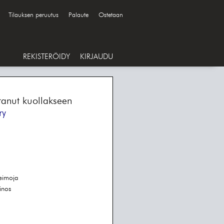
Tilauksen peruutus
Palaute
Ostetaan
REKISTERÖIDY
KIRJAUDU
ttanut kuollakseen
ry
leimoja
inos