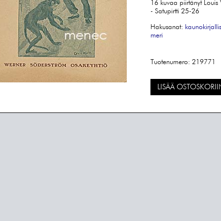
16 kuvaa piirtänyt Louis
- Satupirtti 25-26
Hakusanat:
kaunokirjalli
meri
Tuotenumero:
219771
LISÄÄ OSTOSKORII