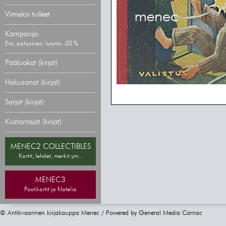
Viimeksi tulleet
Kampanja:
Erä, pohjoinen, luonto -30 %
Pääluokat (kirjat)
Hakusanat (kirjat)
Sarjat (kirjat)
Kustantajat (kirjat)
MENEC2 COLLECTIBLES
Kortit, lehdet, merkit ym...
MENEC3
Postikortit ja filatelia
© Antikvaarinen kirjakauppa Menec / Powered by
General Media Carnac