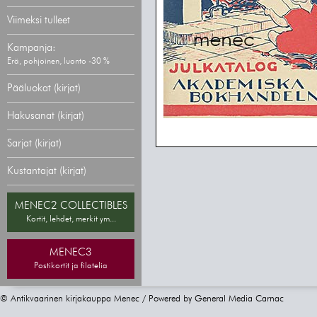
Viimeksi tulleet
Kampanja:
Erä, pohjoinen, luonto -30 %
Pääluokat (kirjat)
Hakusanat (kirjat)
Sarjat (kirjat)
Kustantajat (kirjat)
MENEC2 COLLECTIBLES
Kortit, lehdet, merkit ym...
MENEC3
Postikortit ja filatelia
© Antikvaarinen kirjakauppa Menec / Powered by
General Media Carnac