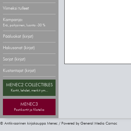
Viimeksi tulleet
Kampanja:
Erä, pohjoinen, luonto -30 %
Pääluokat (kirjat)
Hakusanat (kirjat)
Sarjat (kirjat)
Kustantajat (kirjat)
MENEC2 COLLECTIBLES
Kortit, lehdet, merkit ym...
MENEC3
Postikortit ja filatelia
© Antikvaarinen kirjakauppa Menec / Powered by
General Media Carnac