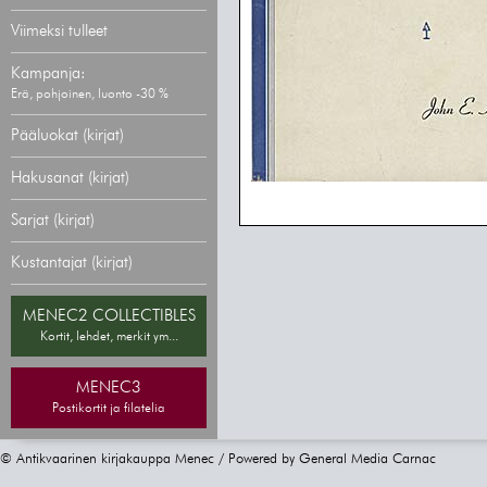
Viimeksi tulleet
Kampanja:
Erä, pohjoinen, luonto -30 %
Pääluokat (kirjat)
Hakusanat (kirjat)
Sarjat (kirjat)
Kustantajat (kirjat)
MENEC2 COLLECTIBLES
Kortit, lehdet, merkit ym...
MENEC3
Postikortit ja filatelia
© Antikvaarinen kirjakauppa Menec / Powered by
General Media Carnac