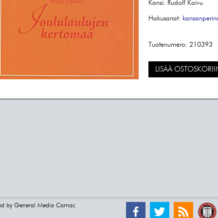
Kansi: Rudolf Koivu
Hakusanat:
kansanperin
Tuotenumero:
210393
LISÄÄ OSTOSKORII
ed by
General Media Carnac