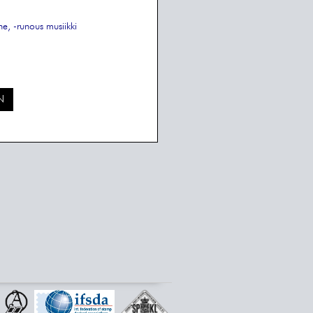
ne, -runous
musiikki
N