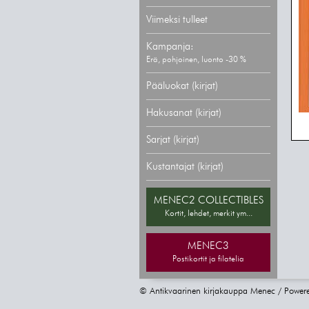
Viimeksi tulleet
Kampanja:
Erä, pohjoinen, luonto -30 %
Pääluokat (kirjat)
Hakusanat (kirjat)
Sarjat (kirjat)
Kustantajat (kirjat)
MENEC2 COLLECTIBLES
Kortit, lehdet, merkit ym...
MENEC3
Postikortit ja filatelia
© Antikvaarinen kirjakauppa Menec / Power