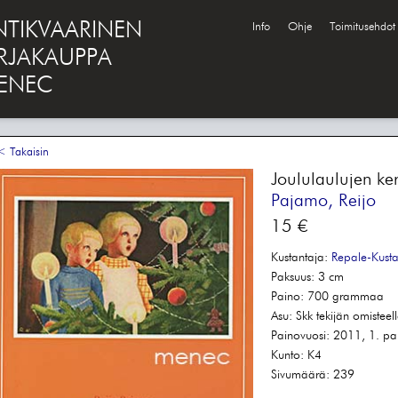
NTIKVAARINEN
Info
Ohje
Toimitusehdot
IRJAKAUPPA
ENEC
 Takaisin
Joululaulujen k
Pajamo, Reijo
15 €
Kustantaja:
Repale-Kust
Paksuus:
3 cm
Paino:
700 grammaa
Asu:
Skk tekijän omisteel
Painovuosi:
2011, 1. pa
Kunto:
K4
Sivumäärä:
239