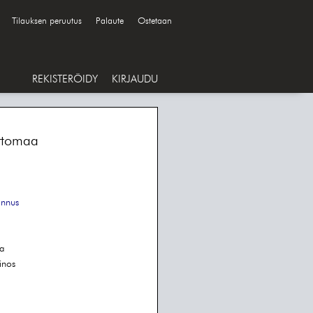
Tilauksen peruutus
Palaute
Ostetaan
REKISTERÖIDY
KIRJAUDU
ertomaa
annus
la
inos