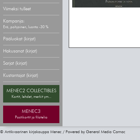
Viimeksi tulleet
Kampanja:
Erä, pohjoinen, luonto -30 %
Pääluokat (kirjat)
Hakusanat (kirjat)
Sarjat (kirjat)
Kustantajat (kirjat)
MENEC2 COLLECTIBLES
Kortit, lehdet, merkit ym...
MENEC3
Postikortit ja filatelia
© Antikvaarinen kirjakauppa Menec / Powered by
General Media Carnac