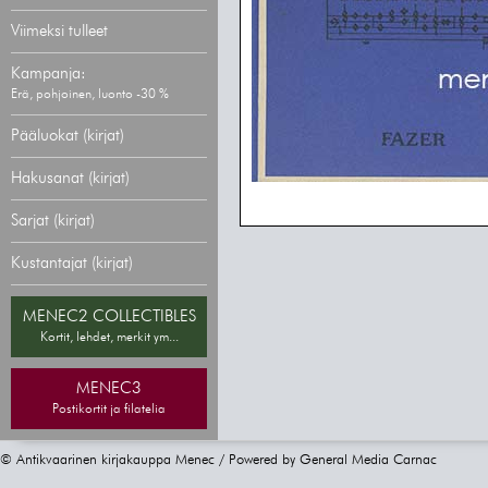
Viimeksi tulleet
Kampanja:
Erä, pohjoinen, luonto -30 %
Pääluokat (kirjat)
Hakusanat (kirjat)
Sarjat (kirjat)
Kustantajat (kirjat)
MENEC2 COLLECTIBLES
Kortit, lehdet, merkit ym...
MENEC3
Postikortit ja filatelia
© Antikvaarinen kirjakauppa Menec / Powered by
General Media Carnac