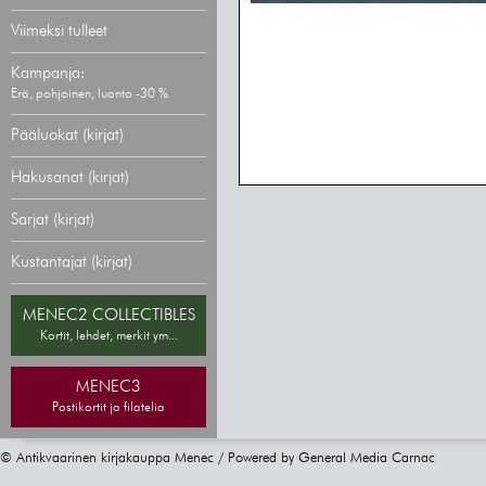
Viimeksi tulleet
Kampanja:
Erä, pohjoinen, luonto -30 %
Pääluokat (kirjat)
Hakusanat (kirjat)
Sarjat (kirjat)
Kustantajat (kirjat)
MENEC2 COLLECTIBLES
Kortit, lehdet, merkit ym...
MENEC3
Postikortit ja filatelia
© Antikvaarinen kirjakauppa Menec / Powered by
General Media Carnac