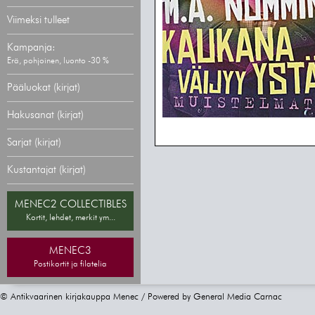
Viimeksi tulleet
Kampanja:
Erä, pohjoinen, luonto -30 %
Pääluokat (kirjat)
Hakusanat (kirjat)
Sarjat (kirjat)
Kustantajat (kirjat)
MENEC2 COLLECTIBLES
Kortit, lehdet, merkit ym...
MENEC3
Postikortit ja filatelia
© Antikvaarinen kirjakauppa Menec / Powered by
General Media Carnac