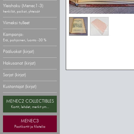
Yleishaku (Menec1-3)
henkilöt, paikat, yhteisöt
Viimeksi tulleet
Kampanja:
Erä, pohjoinen, luonto -30 %
Pääluokat (kirjat)
Hakusanat (kirjat)
Sarjat (kirjat)
Kustantajat (kirjat)
MENEC2 COLLECTIBLES
Kortit, lehdet, merkit ym...
MENEC3
Postikortit ja filatelia