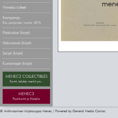
Viimeksi tulleet
Kampanja:
Erä, pohjoinen, luonto -30 %
Pääluokat (kirjat)
Hakusanat (kirjat)
Sarjat (kirjat)
Kustantajat (kirjat)
MENEC2 COLLECTIBLES
Kortit, lehdet, merkit ym...
MENEC3
Postikortit ja filatelia
© Antikvaarinen kirjakauppa Menec / Powered by
General Media Carnac