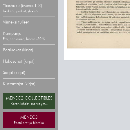
Yleishaku (Menec1-3)
henkilöt, paikat, yhteisöt
Viimeksi tulleet
Kampanja:
Erä, pohjoinen, luonto -30 %
Pääluokat (kirjat)
Hakusanat (kirjat)
Sarjat (kirjat)
Kustantajat (kirjat)
MENEC2 COLLECTIBLES
Kortit, lehdet, merkit ym...
MENEC3
Postikortit ja filatelia