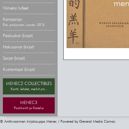
Viimeksi tulleet
Kampanja:
Erä, pohjoinen, luonto -30 %
Pääluokat (kirjat)
Hakusanat (kirjat)
Sarjat (kirjat)
Kustantajat (kirjat)
MENEC2 COLLECTIBLES
Kortit, lehdet, merkit ym...
MENEC3
Postikortit ja filatelia
© Antikvaarinen kirjakauppa Menec / Powered by
General Media Carnac