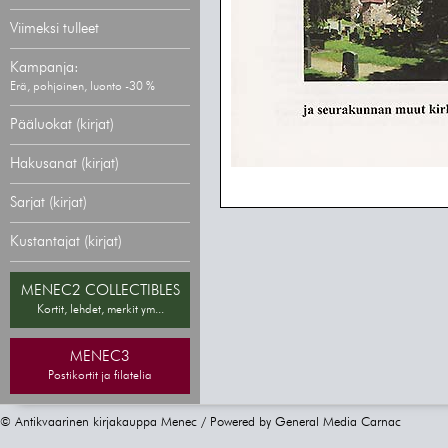
Viimeksi tulleet
Kampanja:
Erä, pohjoinen, luonto -30 %
Pääluokat (kirjat)
Hakusanat (kirjat)
Sarjat (kirjat)
Kustantajat (kirjat)
MENEC2 COLLECTIBLES
Kortit, lehdet, merkit ym...
MENEC3
Postikortit ja filatelia
© Antikvaarinen kirjakauppa Menec / Powered by
General Media Carnac