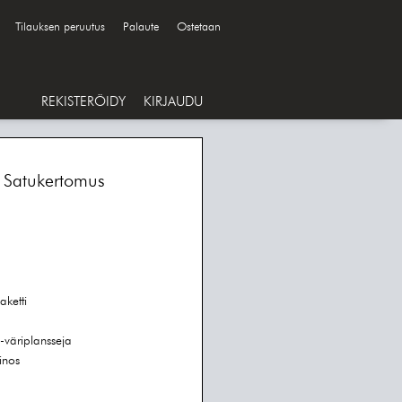
Tilauksen peruutus
Palaute
Ostetaan
REKISTERÖIDY
KIRJAUDU
. Satukertomus
s
aketti
4-väriplansseja
inos