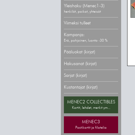
Yleishaku (Menec1-3)
henkilöt, paikat, yhteisöt
Viimeksi tulleet
Kampanja:
Erä, pohjoinen, luonto -30 %
Pääluokat (kirjat)
Hakusanat (kirjat)
Sarjat (kirjat)
Kustantajat (kirjat)
MENEC2 COLLECTIBLES
Kortit, lehdet, merkit ym...
MENEC3
Postikortit ja filatelia