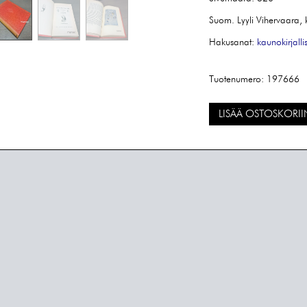
Suom. Lyyli Vihervaara,
Hakusanat:
kaunokirjalli
Tuotenumero:
197666
LISÄÄ OSTOSKORII