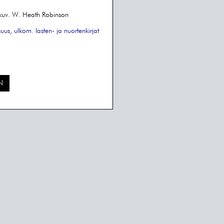
 kuv. W. Heath Robinson
suus, ulkom.
lasten- ja nuortenkirjat
N