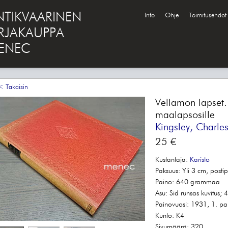
NTIKVAARINEN
Info
Ohje
Toimitusehdot
IRJAKAUPPA
ENEC
 Takaisin
Vellamon lapset
maalapsosille
Kingsley, Charle
25 €
Kustantaja:
Karisto
Paksuus:
Yli 3 cm, postip
Paino:
640 grammaa
Asu:
Sid runsas kuvitus; 
Painovuosi:
1931, 1. pa
Kunto:
K4
Sivumäärä:
320