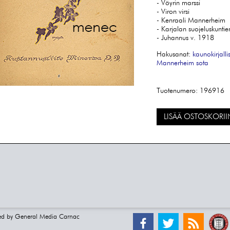
- Vöyrin marssi
- Viron virsi
- Kenraali Mannerheim
- Karjalan suojeluskuntie
- Juhannus v. 1918
Hakusanat:
kaunokirjalli
Mannerheim
sota
Tuotenumero:
196916
LISÄÄ OSTOSKORII
ed by
General Media Carnac