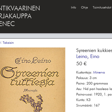
NTIKVAARINEN
Info
Ohje
Toimitusehdot
IRJAKAUPPA
ENEC
 Takaisin
Syreenien kukkie
Leino, Eino
50 €
Kustantaja:
Minerva
Paksuus:
3 cm
Paino:
200 grammaa
Asu:
Nid pari haaleaa lai
Painovuosi:
1920, 1. pa
Kunto:
K3
Sivumäärä:
167