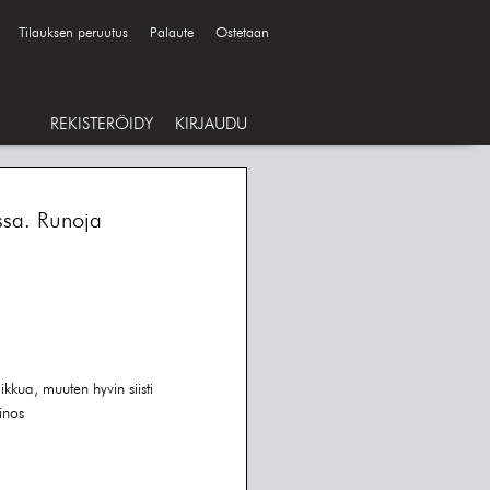
Tilauksen peruutus
Palaute
Ostetaan
REKISTERÖIDY
KIRJAUDU
ssa. Runoja
kkua, muuten hyvin siisti
inos