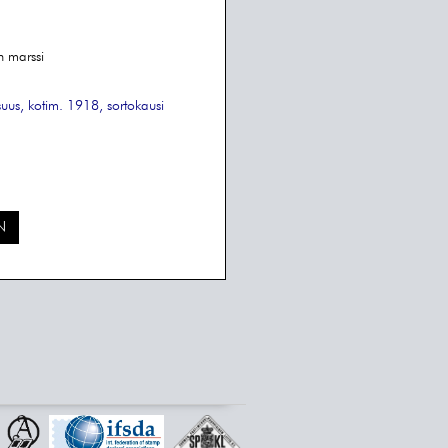
n marssi
suus, kotim.
1918, sortokausi
N