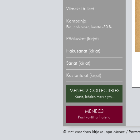
Viimeksi tulleet
Kampanja:
Erä, pohjoinen, luonto -30 %
Pääluokat (kirjat)
Hakusanat (kirjat)
Sarjat (kirjat)
Kustantajat (kirjat)
MENEC2 COLLECTIBLES
Kortit, lehdet, merkit ym...
MENEC3
Postikortit ja filatelia
© Antikvaarinen kirjakauppa Menec / Power