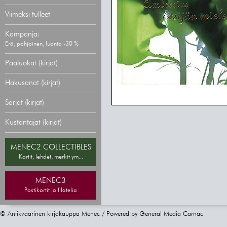
Viimeksi tulleet
Kampanja:
Erä, pohjoinen, luonto -30 %
Pääluokat (kirjat)
Hakusanat (kirjat)
Sarjat (kirjat)
Kustantajat (kirjat)
MENEC2 COLLECTIBLES
Kortit, lehdet, merkit ym...
MENEC3
Postikortit ja filatelia
© Antikvaarinen kirjakauppa Menec / Powered by
General Media Carnac