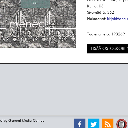
Painovuosi:
2006, 1. pa
Kunto:
K3
Sivumäärä:
362
Hakusanat:
kirjahistoria
Tuotenumero:
193269
LISÄÄ OSTOSKORII
ed by
General Media Carnac