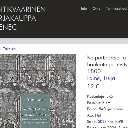
NTIKVAARINEN
Info
Ohje
Toimitusehdot
IRJAKAUPPA
ENEC
 Takaisin
Kolportöörejä ja 
hankinta ja levi
1800
Laine, Tuija
12 €
Kustantaja:
SKS
Paksuus:
3 cm
Paino:
540 grammaa
Asu:
Nid
Sarja:
SKST
nro 1098