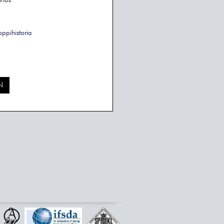
inos
oppihistoria
N