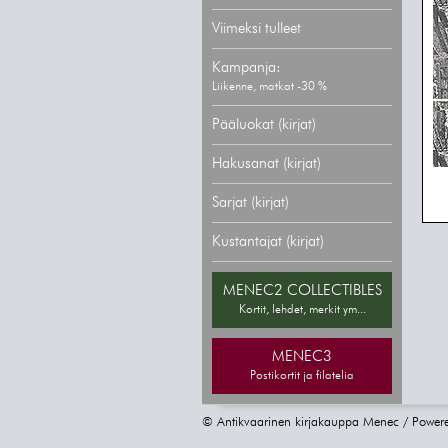
Viimeksi tulleet
Kampanja:
Liikenne, matkat -30 %
Pääluokat (kirjat)
Hakusanat (kirjat)
Sarjat (kirjat)
Kustantajat (kirjat)
MENEC2 COLLECTIBLES
Kortit, lehdet, merkit ym...
MENEC3
Postikortit ja filatelia
© Antikvaarinen kirjakauppa Menec / Power