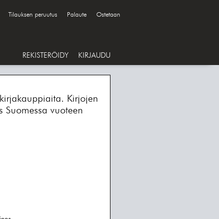
Tilauksen peruutus
Palaute
Ostetaan
REKISTERÖIDY
KIRJAUDU
kirjakauppiaita. Kirjojen
tys Suomessa vuoteen