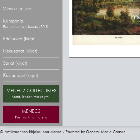
Viimeksi tulleet
Kampanja:
Erä, pohjoinen, luonto -30 %
Pääluokat (kirjat)
Hakusanat (kirjat)
Sarjat (kirjat)
Kustantajat (kirjat)
MENEC2 COLLECTIBLES
Kortit, lehdet, merkit ym...
MENEC3
Postikortit ja filatelia
© Antikvaarinen kirjakauppa Menec / Powered by
General Media Carnac