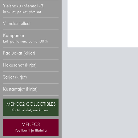
Yleishaku (Menec1-3)
henkilöt, paikat, yhteisöt
Viimeksi tulleet
Kampanja:
Erä, pohjoinen, luonto -30 %
Pääluokat (kirjat)
Hakusanat (kirjat)
Sarjat (kirjat)
Kustantajat (kirjat)
MENEC2 COLLECTIBLES
Kortit, lehdet, merkit ym...
MENEC3
Postikortit ja filatelia