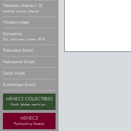
Yleishaku (Menec1-3)
henkilöt, paikat, yhteisöt
Viimeksi tulleet
Kampanja:
Erä, pohjoinen, luonto -30 %
Pääluokat (kirjat)
Hakusanat (kirjat)
Sarjat (kirjat)
Kustantajat (kirjat)
MENEC2 COLLECTIBLES
Kortit, lehdet, merkit ym...
MENEC3
Postikortit ja filatelia