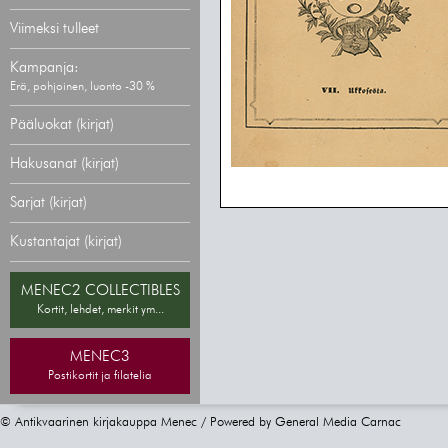
Viimeksi tulleet
Kampanja:
Erä, pohjoinen, luonto -30 %
Pääluokat (kirjat)
Hakusanat (kirjat)
Sarjat (kirjat)
Kustantajat (kirjat)
MENEC2 COLLECTIBLES
Kortit, lehdet, merkit ym...
MENEC3
Postikortit ja filatelia
© Antikvaarinen kirjakauppa Menec / Powered by
General Media Carnac