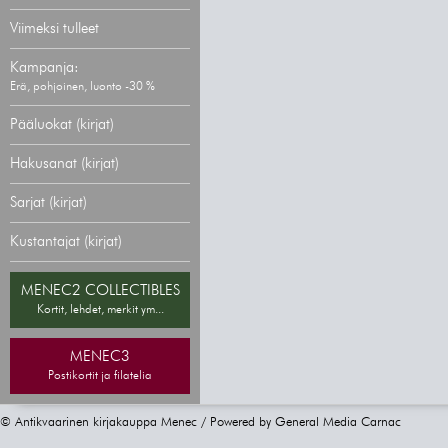
Viimeksi tulleet
Kampanja:
Erä, pohjoinen, luonto -30 %
Pääluokat (kirjat)
Hakusanat (kirjat)
Sarjat (kirjat)
Kustantajat (kirjat)
MENEC2 COLLECTIBLES
Kortit, lehdet, merkit ym...
MENEC3
Postikortit ja filatelia
© Antikvaarinen kirjakauppa Menec / Powered by
General Media Carnac