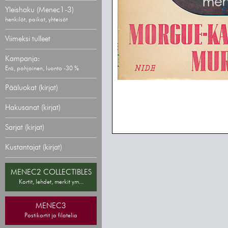
Yleishaku (Menec1-3)
henkilöt, paikat, yhteisöt
Viimeksi tulleet
Kampanja:
Erä, pohjoinen, luonto -30 %
Pääluokat (kirjat)
Hakusanat (kirjat)
Sarjat (kirjat)
Kustantajat (kirjat)
MENEC2 COLLECTIBLES
Kortit, lehdet, merkit ym...
MENEC3
Postikortit ja filatelia